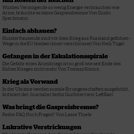
Würden Vermögende so wenig Energie verbrauchen wie
Arme, bräuchte es keine Gaspreisbremse
Von Guido
Speckmann
Einfach abhauen?
Hunderttausende sind vor dem Krieg aus Russland geflohen –
Wege in die EU bleiben ihnen verschlossen
Von Nelli Tügel
Gefangen in der Eskalationsspirale
Die Gefahr eines Atomkriegs ist so groß wie seit Ende des
Kalten Krieges nicht mehr
Von Tomasz Konicz
Krieg als Vorwand
In der Ukraine werden soziale Errungenschaften ausgehöhlt,
kritisiert der Journalist Serhii Guz
Interview: LeftEast
Was bringt die Gaspreisbremse?
Reihe: FAQ. Noch Fragen?
Von Lasse Thiele
Lukrative Verstrickungen