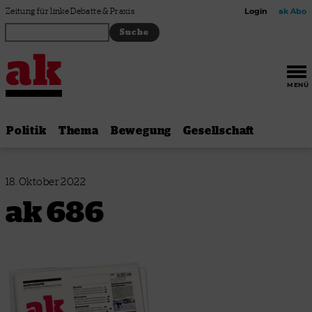
Zum Inhalt springen
Zeitung für linke Debatte & Praxis
Login
ak Abo
MENÜ
Politik
Thema
Bewegung
Gesellschaft
18. Oktober 2022
ak 686