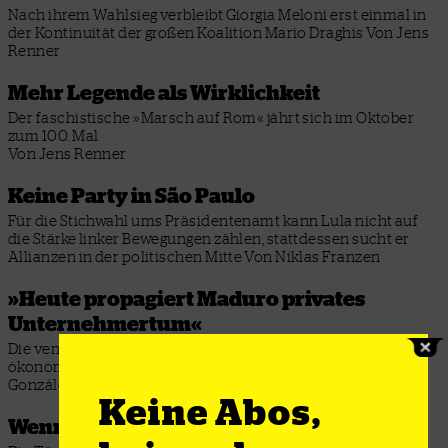
Nach ihrem Wahlsieg verbleibt Giorgia Meloni erst einmal in
der Kontinuität der großen Koalition Mario Draghis
Von Jens
Renner
Mehr Legende als Wirklichkeit
Der faschistische »Marsch auf Rom« jährt sich im Oktober
zum 100. Mal
Von Jens Renner
Keine Party in São Paulo
Für die Stichwahl ums Präsidentenamt kann Lula nicht auf
die Stärke linker Bewegungen zählen, stattdessen sucht er
Allianzen in der politischen Mitte
Von Niklas Franzen
»Heute propagiert Maduro privates
Unternehmertum«
Die venezolanische Regierung vollzieht einen Rechtsruck,
ökonomisch wie politisch, sagt der Soziologe Antonio
González Plessmann
Interview: Tobias Lambert
Keine Abos,
Wenn der Nato-Partner mordet