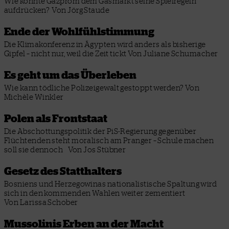
Wie konnte Gazprom dem Gasmarkt seine Spielregeln
aufdrücken?
Von Jörg Staude
Ende der Wohlfühlstimmung
Die Klimakonferenz in Ägypten wird anders als bisherige
Gipfel – nicht nur, weil die Zeit tickt
Von Juliane Schumacher
Es geht um das Überleben
Wie kann tödliche Polizeigewalt gestoppt werden?
Von
Michèle Winkler
Polen als Frontstaat
Die Abschottungspolitik der PiS-Regierung gegenüber
Flüchtenden steht moralisch am Pranger – Schule machen
soll sie dennoch
Von Jos Stübner
Gesetz des Statthalters
Bosniens und Herzegowinas nationalistische Spaltung wird
sich in den kommenden Wahlen weiter zementiert
Von Larissa Schober
Mussolinis Erben an der Macht