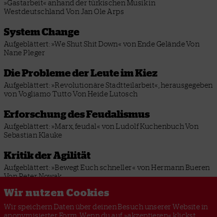
»Gastarbeit« anhand der türkischen Musik in
Westdeutschland
Von Jan Ole Arps
System Change
Aufgeblättert: »We Shut Shit Down« von Ende Gelände
Von
Nane Pleger
Die Probleme der Leute im Kiez
Aufgeblättert: »Revolutionäre Stadtteilarbeit«, herausgegeben
von Vogliamo Tutto
Von Heide Lutosch
Erforschung des Feudalismus
Aufgeblättert: »Marx, feudal« von Ludolf Kuchenbuch
Von
Sebastian Klauke
Kritik der Agilität
Aufgeblättert: »Bewegt Euch schneller« von Hermann Bueren
Von Peter Nowak
Wir nutzen Cookies
Alle Ausgaben
Wir speichern Daten über deinen Besuch unserer Website in
anonymisierter Form. Wenn du auf »akzeptieren« klickst,