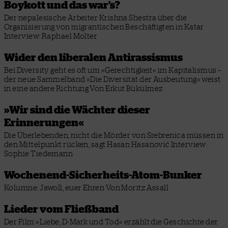
Boykott und das war’s?
Der nepalesische Arbeiter Krishna Shestra über die
Organisierung von migrantischen Beschäftigten in Katar
Interview: Raphael Molter
Wider den liberalen Antirassismus
Bei Diversity geht es oft um »Gerechtigkeit« im Kapitalismus –
der neue Sammelband »Die Diversität der Ausbeutung« weist
in eine andere Richtung
Von Erkut Bükülmez
»Wir sind die Wächter dieser
Erinnerungen«
Die Überlebenden, nicht die Mörder von Srebrenica müssen in
den Mittelpunkt rücken, sagt Hasan Hasanović
Interview:
Sophie Tiedemann
Wochenend-Sicherheits-Atom-Bunker
Kolumne: Jawoll, euer Ehren
Von Moritz Assall
Lieder vom Fließband
Der Film »Liebe, D-Mark und Tod« erzählt die Geschichte der