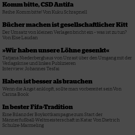
Komm bitte, CSD Antifa
Reihe: Komm bitte!
Von Kuku Schrapnell
Bücher machen ist gesellschaftlicher Kitt
Der Umsatz von kleinen Verlagen bricht ein – was ist zu tun?
Von Else Laudan
»Wir haben unsere Löhne gesenkt«
Tatjana Niederberghaus von Unrast über den Umgang mit der
Verlagskrise und linkes Publizieren
Interview: Johannes Tesfai
Haben ist besser als brauchen
Wenn die Angst anklopft, sollte man vorbereitet sein
Von
Carina Book
In bester Fifa-Tradition
Eine Bilanz der Boykottkampagne zum Start der
Männerfußball-Weltmeisterschaft in Katar
Von Dietrich
Schulze-Marmeling