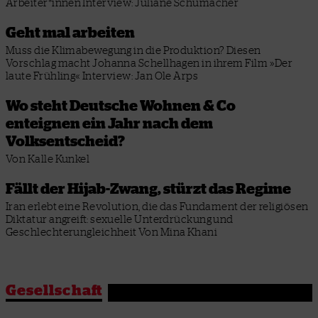
Arbeiter*innen
Interview: Juliane Schumacher
Geht mal arbeiten
Muss die Klimabewegung in die Produktion? Diesen
Vorschlag macht Johanna Schellhagen in ihrem Film »Der
laute Frühling«
Interview: Jan Ole Arps
Wo steht Deutsche Wohnen & Co
enteignen ein Jahr nach dem
Volksentscheid?
Von Kalle Kunkel
Fällt der Hijab-Zwang, stürzt das Regime
Iran erlebt eine Revolution, die das Fundament der religiösen
Diktatur angreift: sexuelle Unterdrückung und
Geschlechterungleichheit
Von Mina Khani
Gesellschaft