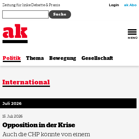
Zum Inhalt springen
Zeitung für linke Debatte & Praxis
Login
ak Abo
MENÜ
Politik
Thema
Bewegung
Gesellschaft
International
Juli 2026
15. Juli 2026
Opposition in der Krise
Auch die CHP könnte von einem