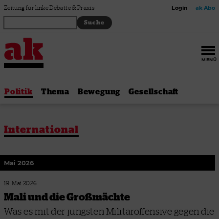
Zum Inhalt springen
Zeitung für linke Debatte & Praxis
Login
ak Abo
MENÜ
Politik
Thema
Bewegung
Gesellschaft
International
Mai 2026
19. Mai 2026
Mali und die Großmächte
Was es mit der jüngsten Militäroffensive gegen die