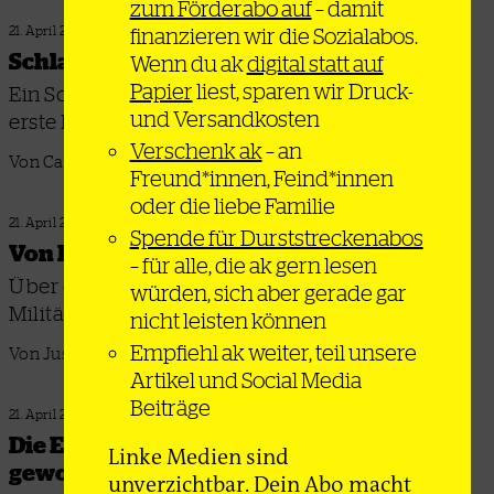
zum Förderabo auf
– damit
finanzieren wir die Sozialabos.
21. April 2026
Schlaglöcher und Fallstricke
Wenn du ak
digital statt auf
Papier
liest, sparen wir Druck-
Ein Sozialist als Bürgermeister New Yorks? Eine
und Versandkosten
erste Bilanz
Verschenk ak
– an
Von Caspar Shaller
Freund*innen, Feind*innen
oder die liebe Familie
21. April 2026
Spende für Durststreckenabos
Von Dahieh nach Gaza und zurück
– für alle, die ak gern lesen
Über die Ursprünge der israelischen
würden, sich aber gerade gar
Militärstrategie im Libanon
nicht leisten können
Empfiehl ak weiter, teil unsere
Von Justus Könneker
Artikel und Social Media
Beiträge
21. April 2026
Die Entmenschlichung ist Alltag
Linke Medien sind
geworden
unverzichtbar. Dein Abo macht