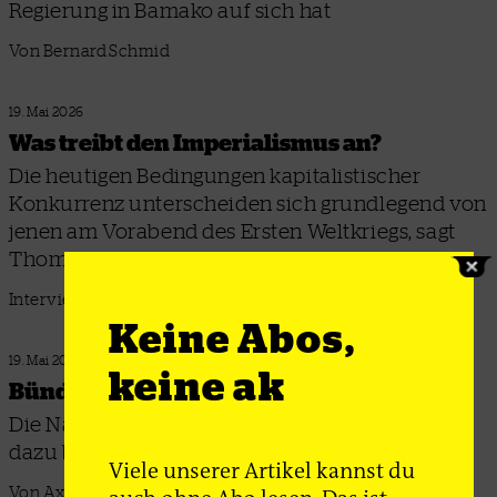
Regierung in Bamako auf sich hat
Von Bernard Schmid
19. Mai 2026
Was treibt den Imperialismus an?
Die heutigen Bedingungen kapitalistischer
Konkurrenz unterscheiden sich grundlegend von
jenen am Vorabend des Ersten Weltkriegs, sagt
Thomas Sablowski
Interview: Angela Klein
Keine Abos,
19. Mai 2026
keine ak
Bündnis-Burnout
Die Nato ist an einem toten Punkt angelangt –
dazu beigetragen haben auch die EU-Staaten
Viele unserer Artikel kannst du
Von Axel Gehring