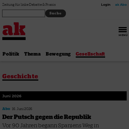
Zum Inhalt springen
Zeitung für linke Debatte & Praxis
Login
ak Abo
MENÜ
Politik
Thema
Bewegung
Gesellschaft
Geschichte
Juni 2026
Abo
16. Juni 2026
Der Putsch gegen die Republik
Vor 90 Jahren begann Spaniens Weg in