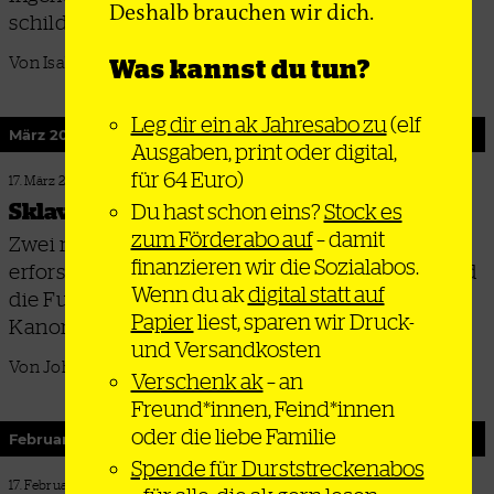
Deshalb brauchen wir dich.
schildert
Was kannst du tun?
Von Isabella Caldart
Leg dir ein ak Jahresabo zu
(elf
März 2026
Ausgaben, print oder digital,
für 64 Euro)
17. März 2026
Sklaverei verschweigen
Du hast schon eins?
Stock es
zum Förderabo auf
– damit
Zwei neu auf Deutsch erschienene Bücher
finanzieren wir die Sozialabos.
erforschen die Geschichte des Kapitalismus und
Wenn du ak
digital statt auf
die Funktion von Auslassungen im historischen
Papier
liest, sparen wir Druck-
Kanon
und Versandkosten
Von Johannes Tesfai
Verschenk ak
– an
Freund*innen, Feind*innen
oder die liebe Familie
Februar 2026
Spende für Durststreckenabos
17. Februar 2026