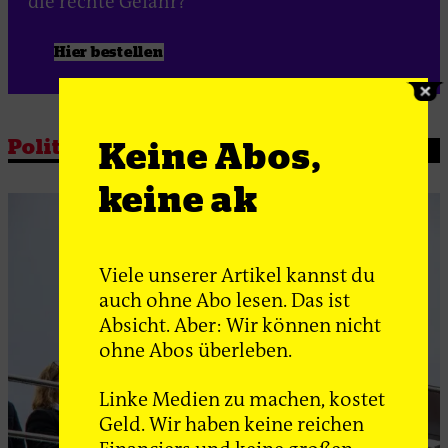
die rechte Gefahr?
Hier bestellen
Politik
Keine Abos,
keine ak
Viele unserer Artikel kannst du
auch ohne Abo lesen. Das ist
Absicht. Aber: Wir können nicht
ohne Abos überleben.
Linke Medien zu machen, kostet
Geld. Wir haben keine reichen