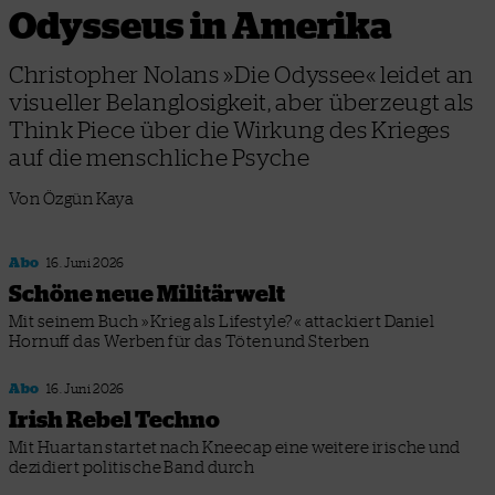
Odysseus in Amerika
Christopher Nolans »Die Odyssee« leidet an
visueller Belanglosigkeit, aber überzeugt als
Think Piece über die Wirkung des Krieges
auf die menschliche Psyche
Von Özgün Kaya
Abo
16. Juni 2026
Schöne neue Militärwelt
Mit seinem Buch »Krieg als Lifestyle?« attackiert Daniel
Hornuff das Werben für das Töten und Sterben
Abo
16. Juni 2026
Irish Rebel Techno
Mit Huartan startet nach Kneecap eine weitere irische und
dezidiert politische Band durch