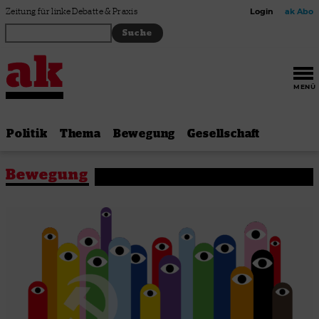
Zum Inhalt springen
Zeitung für linke Debatte & Praxis
Login
ak Abo
MENÜ
Politik
Thema
Bewegung
Gesellschaft
Bewegung