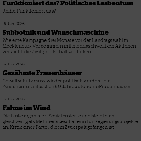
Funktioniert das? Politisches Lesbentum
Reihe: Funktioniert das?
16. Juni 2026
Subbotnik und Wunschmaschine
Wie eine Kampagne drei Monate vor der Landtagswahl in
Mecklenburg-Vorpommern mit niedrigschwelligen Aktionen
versucht, die Zivilgesellschaft zu stärken
16. Juni 2026
Gezähmte Frauenhäuser
Gewaltschutz muss wieder politisch werden – ein
Zwischenruf anlässlich 50 Jahre autonome Frauenhäuser
16. Juni 2026
Fahne im Wind
Die Linke organisiert Sozialproteste und bietet sich
gleichzeitig als Mehrheitsbeschafferin für Regierungsprojekte
an. Kritik einer Partei, die im Zwiespalt gefangen ist