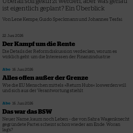
Überall soll gekürzt werden, aber was genau
ist eigentlich geplant? Ein Überblick
Von Lene Kempe, Guido Speckmann und Johannes Tesfai
22. Juni 2026
Der Kampf um die Rente
Die Details der Reformdiskussion verdecken, worum es
wirklich geht: um die Interessen der Finanzindustrie
Abo
16. Juni 2026
Alles offen außer der Grenze
Wie die EU Menschen mittels »Return Hubs« loswerden will
und sich aus der Verantwortung stiehlt
Abo
16. Juni 2026
Das war das BSW
Neuer Name, kaum noch Leben – die von Sahra Wagenknecht
gegründete Partei scheint schon wieder am Ende. Woran
lag’s?