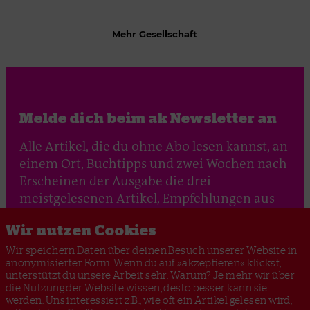
Mehr Gesellschaft
Melde dich beim ak Newsletter an
Alle Artikel, die du ohne Abo lesen kannst, an
einem Ort, Buchtipps und zwei Wochen nach
Erscheinen der Ausgabe die drei
meistgelesenen Artikel, Empfehlungen aus
der Redaktion sowie Feedback unserer
Wir nutzen Cookies
Leser*innen
Wir speichern Daten über deinen Besuch unserer Website in
anonymisierter Form. Wenn du auf »akzeptieren« klickst,
Jetzt anmelden
unterstützt du unsere Arbeit sehr. Warum? Je mehr wir über
die Nutzung der Website wissen, desto besser kann sie
werden. Uns interessiert z.B., wie oft ein Artikel gelesen wird,