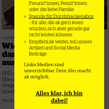
Freund*innen, Feind*innen
oder die liebe Familie
Spende für Durststreckenabos
– für alle, die ak gern lesen
würden, sich aber gerade gar
nicht leisten können
3. Juli 2026
Empfiehl ak weiter, teil unsere
Wie die Bundesregierung
Artikel und Social Media
das Grundgesetz
Beiträge
aushebeln will
Linke Medien sind
unverzichtbar. Dein Abo macht
SPD und CDU haben angekündigt, den
ak möglich.
Mieter*innen in den Rücken zu fallen und
Vergesellschaftung zu verbieten. Ist das
überhaupt möglich?
Alles klar, ich bin
dabei!
Von Kalle Kunkel