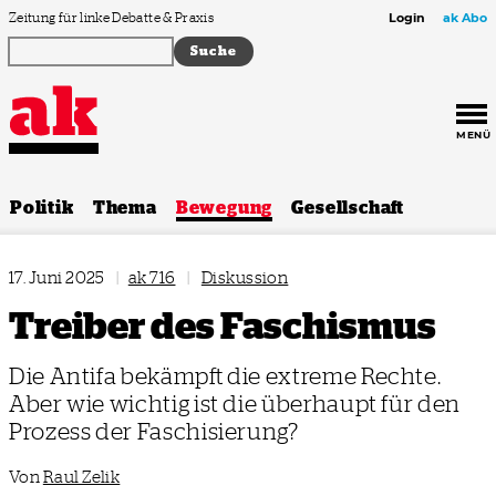
Zum Inhalt springen
Zeitung für linke Debatte & Praxis
Login
ak Abo
MENÜ
Politik
Thema
Bewegung
Gesellschaft
17. Juni 2025
|
ak 716
|
Diskussion
Treiber des Faschismus
Die Antifa bekämpft die extreme Rechte.
Aber wie wichtig ist die überhaupt für den
Prozess der Faschisierung?
Von
Raul Zelik