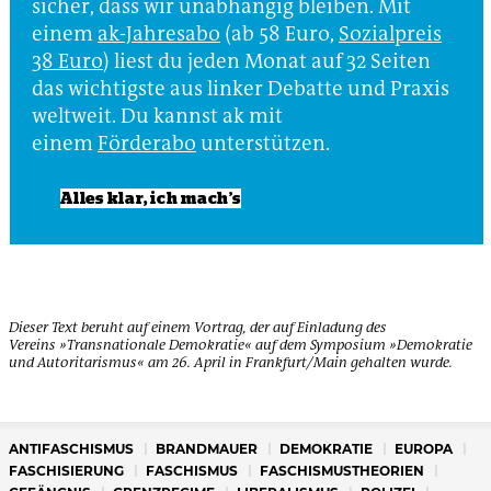
sicher, dass wir unabhängig bleiben. Mit
einem
ak-Jahresabo
(ab 58 Euro,
Sozialpreis
38 Euro
) liest du jeden Monat auf 32 Seiten
das wichtigste aus linker Debatte und Praxis
weltweit. Du kannst ak mit
einem
Förderabo
unterstützen.
Alles klar, ich mach’s
Dieser Text beruht auf einem Vortrag, der auf Einladung des
Vereins »Transnationale Demokratie« auf dem Symposium »Demokratie
und Autoritarismus« am 26. April in Frankfurt/Main gehalten wurde.
ANTIFASCHISMUS
BRANDMAUER
DEMOKRATIE
EUROPA
FASCHISIERUNG
FASCHISMUS
FASCHISMUSTHEORIEN