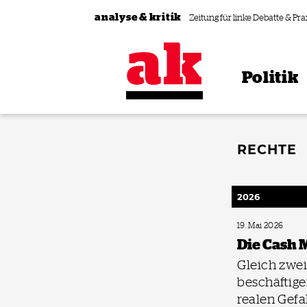
Zum Inhalt springen
analyse & kritik
Zeitung für linke Debatte & Pra
Politik
RECHTE
2026
19. Mai 2026
Die Cash 
Gleich zwe
beschäftige
realen Gefa