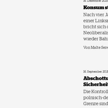
16. Dezember 202
Konsum st
Nach vier J
einer Links
bricht sich 
Neoliberali
wieder Bah
Von Malte Sei
16. September 202
Abschottu
Sicherhei
Die Kontrol
polnisch-d
Grenze sind 