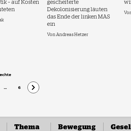
ik – auf Kosten
gescheiterte
wi
hteten
Dekolonisierung läuten
Von
das Ende der linken MAS
sak
ein
Von Andreas Hetzer
Rechte
…
6
Thema
Bewegung
Gesel