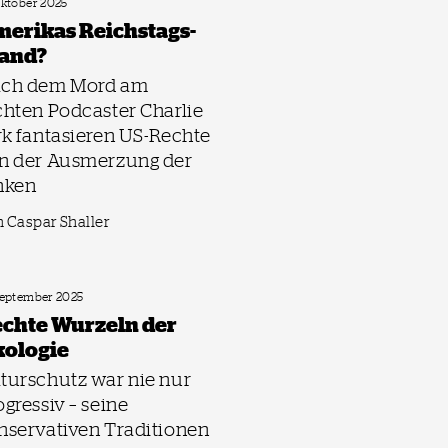
Oktober 2025
erika­s Reichstags­
and?
ch dem Mord am
chten Podcaster Charlie
rk fantasieren US-Rechte
n der Ausmerzung der
nken
 Caspar Shaller
September 2025
chte Wurzeln der
ologie
turschutz war nie nur
ogressiv – seine
nservativen Traditionen