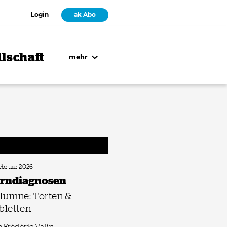
Login
ak Abo
lschaft
mehr
Februar 2026
rndiagnosen
lumne: Torten &
bletten
 Frédéric Valin