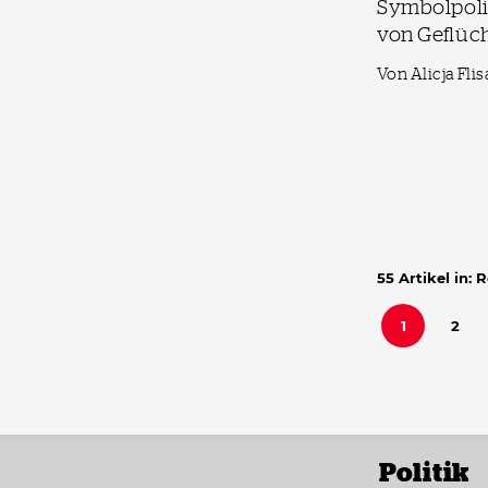
Symbolpolit
von Geflüc
Von Alicja Fli
55 Artikel in: 
1
2
Politik