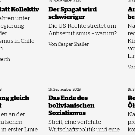
5
18. November 2025
21. 
att Kollektiv
Der Spagat wird
Am
schwieriger
br
ahren unter
regierung
Die US-Rechte streitet um
Na
der
Antisemitismus – warum?
re
smus in Chile
Ki
Von Caspar Shaller
n
vo
Li
werth
Von
5
16. September 2025
16. 
ng gleich
Das Ende des
Re
t
bolivianischen
Ök
Sozialismus
len an der
Na
eutschen
Streit, eine verfehlte
pr
in erster Linie
Wirtschaftspolitik und eine
ko