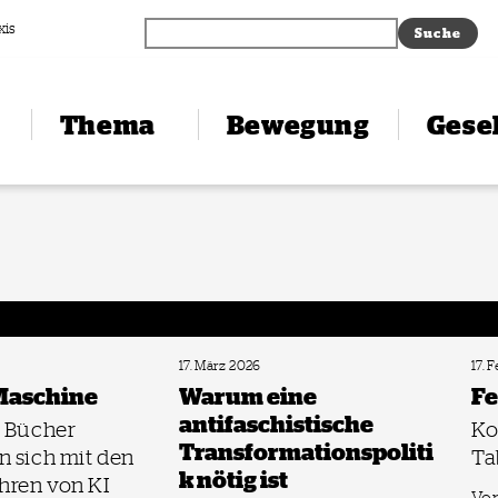
xis
Thema
Bewegung
Gesel
17. März 2026
17. 
Maschine
Warum eine
Fe
antifaschistische
i Bücher
Ko
Transformationspoliti
n sich mit den
Ta
k nötig ist
hren von KI
Von