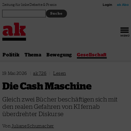
Zum Inhalt springen
Zeitung für linke Debatte & Praxis
Login
ak Abo
MENÜ
Politik
Thema
Bewegung
Gesellschaft
19. Mai 2026
|
ak 726
|
Lesen
Die Cash Maschine
Gleich zwei Bücher beschäftigen sich mit
den realen Gefahren von KI fernab
überdrehter Diskurse
Von
Juliane Schumacher