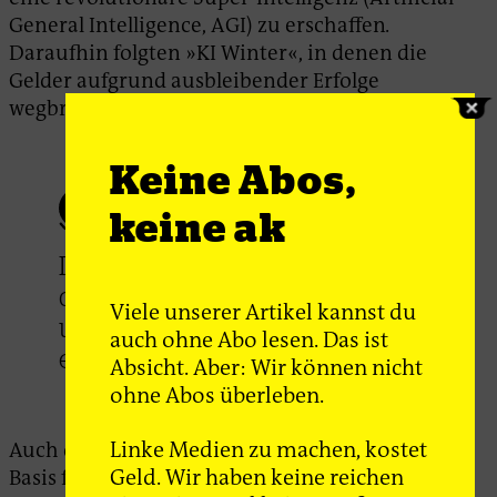
General Intelligence, AGI) zu erschaffen
.
Daraufhin folgten »KI Winter«, in denen die
Gelder aufgrund ausbleibender Erfolge
wegbrachen.
Keine Abos,
keine ak
Der Begriff dient vor allem
dazu, Produkte zu verkaufen
Viele unserer Artikel kannst du
und Fördergelder
auch ohne Abo lesen. Das ist
einzuwerben.
Absicht. Aber: Wir können nicht
ohne Abos überleben.
Linke Medien zu machen, kostet
Auch die Idee neuronaler Netze, die heute die
Geld. Wir haben keine reichen
Basis für große Sprachmodelle (Large Language