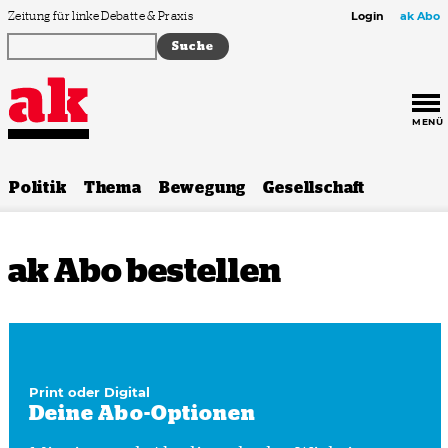
Zum Inhalt springen
Zeitung für linke Debatte & Praxis
Login
ak Abo
MENÜ
Politik
Thema
Bewegung
Gesellschaft
ak Abo bestellen
Print oder Digital
Deine Abo-Optionen