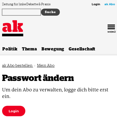
Zum Inhalt springen
Zeitung für linke Debatte & Praxis
Login
ak Abo
MENÜ
Politik
Thema
Bewegung
Gesellschaft
ak Abo bestellen
›
Mein Abo
Passwort ändern
Um dein Abo zu verwalten, logge dich bitte erst
ein.
Login