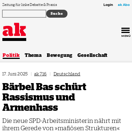
Zum Inhalt springen
Zeitung für linke Debatte & Praxis
Login
ak Abo
MENÜ
Politik
Thema
Bewegung
Gesellschaft
17. Juni 2025
|
ak 716
|
Deutschland
Bärbel Bas schürt
Rassismus und
Armenhass
Die neue SPD-Arbeitsministerin nährt mit
ihrem Gerede von »mafiösen Strukturen«