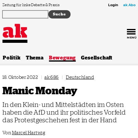
Zum Inhalt springen
Zeitung für linke Debatte & Praxis
Login
ak Abo
MENÜ
Politik
Thema
Bewegung
Gesellschaft
18. Oktober 2022
|
ak 686
|
Deutschland
Manic Monday
In den Klein- und Mittelstädten im Osten
haben die AfD und ihr politisches Vorfeld
das Protestgeschehen fest in der Hand
Von
Marcel Hartwig