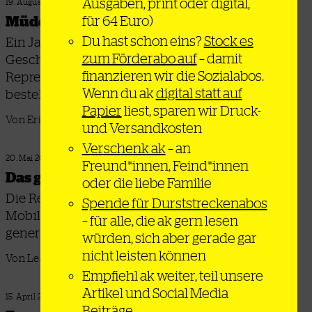
Ausgaben, print oder digital,
19. August 2025
für 64 Euro)
Müde, aber trotzdem da
Du hast schon eins?
Stock es
Ein Jahr nach den größten Protesten in der
zum Förderabo auf
– damit
Geschichte Kenias setzt die Regierung auf
finanzieren wir die Sozialabos.
Repression – doch der Dissens bleibt weiter
Wenn du ak
digital statt auf
bestehen
Papier
liest, sparen wir Druck-
Von Eric Otieno Sumba
und Versandkosten
Verschenk ak
– an
20. Mai 2025
Freund*innen, Feind*innen
Das gute Leben im Alter geht alle was an
oder die liebe Familie
Die Rente ist in Frankreich ein
Spende für Durststreckenabos
Mobilisierungsbooster, und zwar
– für alle, die ak gern lesen
generationenübergreifend – warum?
würden, sich aber gerade gar
nicht leisten können
Von Lea Fauth
Empfiehl ak weiter, teil unsere
Artikel und Social Media
15. April 2025
Beiträge