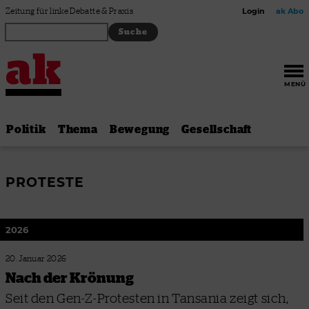
Zum Inhalt springen
Zeitung für linke Debatte & Praxis
Login
ak Abo
MENÜ
Politik
Thema
Bewegung
Gesellschaft
PROTESTE
2026
20. Januar 2026
Nach der Krönung
Seit den Gen-Z-Protesten in Tansania zeigt sich,