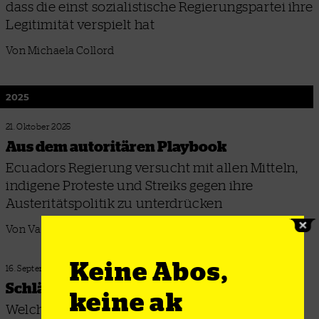
dass die einst sozialistische Regierungspartei ihre
Legitimität verspielt hat
Von Michaela Collord
2025
21. Oktober 2025
Aus dem autoritären Playbook
Ecuadors Regierung versucht mit allen Mitteln,
indigene Proteste und Streiks gegen ihre
Austeritätspolitik zu unterdrücken
Von Valeria Bajaña Bilbao und Anika Pinz
Keine Abos,
16. September 2025
Schläger in der Stadt
keine ak
Welche Perspektive haben die Proteste in