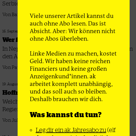
Serbien?
Viele unserer Artikel kannst du
Von Bartholomäus Laffert
auch ohne Abo lesen. Das ist
Absicht. Aber: Wir können nicht
16. September 2025
ohne Abos überleben.
Wer fängt sie auf?
In Nepal und Indonesien proben junge Menschen
Linke Medien zu machen, kostet
den Aufstand – 2019 lässt grüßen
Geld. Wir haben keine reichen
Financiers und keine großen
Von Paul Dziedzic
Anzeigenkund*innen. ak
arbeitet komplett unabhängig,
19. August 2025
und das soll auch so bleiben.
Hoffnung ohne Schimmer
Deshalb brauchen wir dich.
Welche Veränderungen hat der turbulente
Regierungswechsel in Senegal gebracht?
Was kannst du tun?
Von Juliane Schumacher
Leg dir ein ak Jahresabo zu
(elf