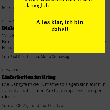
ak möglich.
Interview: Paul Dziedzic
Alles klar, ich bin
14. Juni 2022
Dialektik der Entwicklung
dabei!
Vor 50 Jahren erschien Walter Rodneys »How
Europe Underdeveloped Africa« – eine deutsche
Neuauflage ist längst fällig
Von Paul Dziedzic und Merle Groneweg
15. März 2022
Lieferketten im Krieg
Die Kämpfe in der Ukraine schlagen sich auch in
den internationalen Ausbeutungsbeziehungen
nieder
Von Jan Ole Arps und Paul Dziedzic