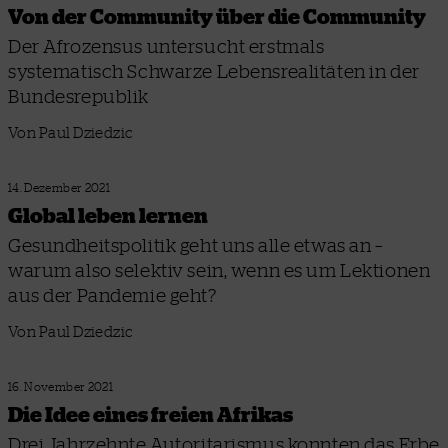
Von der Community über die Community
Der Afrozensus untersucht erstmals
systematisch Schwarze Lebensrealitäten in der
Bundesrepublik
Von Paul Dziedzic
14. Dezember 2021
Global leben lernen
Gesundheitspolitik geht uns alle etwas an –
warum also selektiv sein, wenn es um Lektionen
aus der Pandemie geht?
Von Paul Dziedzic
16. November 2021
Die Idee eines freien Afrikas
Drei Jahrzehnte Autoritarismus konnten das Erbe