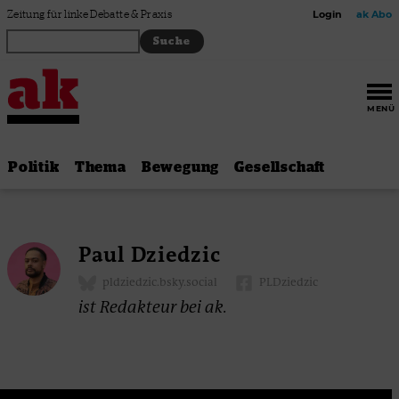
Zum Inhalt springen
Zeitung für linke Debatte & Praxis
Login
ak Abo
MENÜ
Politik
Thema
Bewegung
Gesellschaft
Paul Dziedzic
pldziedzic.bsky.social
PLDziedzic
ist Redakteur bei ak.