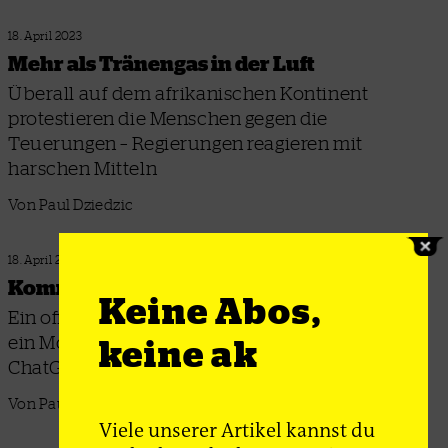
18. April 2023
Mehr als Tränengas in der Luft
Überall auf dem afrikanischen Kontinent
protestieren die Menschen gegen die
Teuerungen – Regierungen reagieren mit
harschen Mitteln
Von Paul Dziedzic
18. April 2023
Kommt jetzt die KI-Apokalypse?
Keine Abos,
Ein offener Brief aus dem Sillicon Valley fordert
ein Moratorium bei der Entwicklung von
keine ak
ChatGPT und co. Was steckt dahinter?
Von Paul Dziedzic
Viele unserer Artikel kannst du