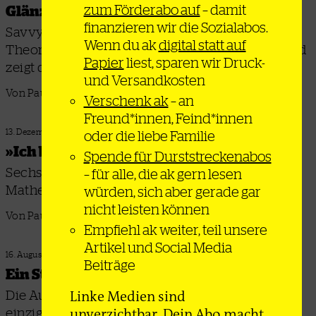
zum Förderabo auf
– damit
Glänzende Ode
finanzieren wir die Sozialabos.
Savvy Contemporary aus Berlin widmet dem
Wenn du ak
digital statt auf
Theoretiker Walter Rodney eine Ausstellung und
Papier
liest, sparen wir Druck-
zeigt die Relevanz seines Werkes heute
und Versandkosten
Von Paul Dziedzic
Verschenk ak
– an
Freund*innen, Feind*innen
13. Dezember 2022
oder die liebe Familie
»Ich bin immer ein Genosse«
Spende für Durststreckenabos
Sechs Schlaglichter auf Menschen, die
– für alle, die ak gern lesen
Mathematik und Politik betrieben haben
würden, sich aber gerade gar
nicht leisten können
Von Paul Dziedzic, David Schrittesser und Nelli Tügel
Empfiehl ak weiter, teil unsere
Artikel und Social Media
16. August 2022
Beiträge
Ein Stück verlorene Utopie
Linke Medien sind
Die Ausstellung »Doors of Learning« zeigt eine
unverzichtbar. Dein Abo macht
einzigartige afrikanische Freiheitsgeschichte