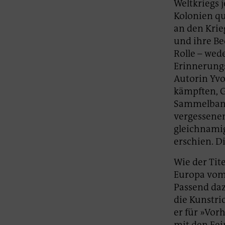
Weltkriegs 
Kolonien qu
an den Krie
und ihre Be
Rolle – wede
Erinnerungs
Autorin Yv
kämpften, G
Sammelband 
vergessenen
gleichnamig
erschien. Di
Wie der Tit
Europa vom 
Passend dazu
die Kunstri
er für »Vorh
mit den Fe