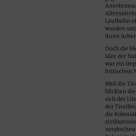
Anerkennun
Alternativl
Laufbahn ei
wurden unte
ihren Arbei
Doch die bl
Idee der Na
war ein Imp
britischen 
Weil die Ti
blickten die
sich der Li
der Tiraill
die Kolonial
zivilisatori
verabscheut