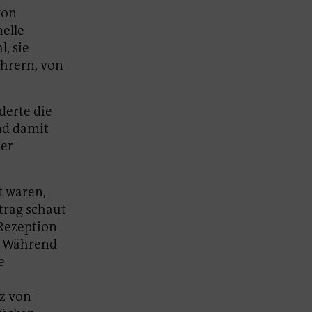
von
nelle
, sie
ehrern, von
derte die
nd damit
der
t waren,
itrag schaut
 Rezeption
n. Während
e
z von