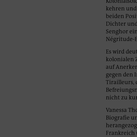
Kolonialsold
kehren und 
beiden Pos
Dichter und
Senghor ein
Négritude-
Es wird deu
kolonialen 
auf Anerken
gegen den I
Tirailleurs,
Befreiungs
nicht zu ku
Vanessa Th
Biografie u
herangezoge
Frankreich 