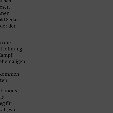
 Rücken
iesen
anen,
old Sédar
der der
n die
r Hoffnung
 Kampf
n ehemaligen
n, kommen
ten.
 Fanons
us
eg für
sah, wie