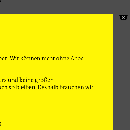
n
 bedeutet
en. Den
leurs und
Kriege auf
 Weltkrieg
 Aber: Wir können nicht ohne Abos
ers und keine großen
ch so bleiben. Deshalb brauchen wir
)