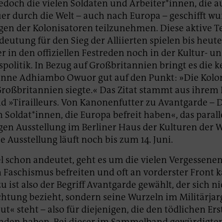
jedoch die vielen Soldaten und Arbeiter*innen, die a
er durch die Welt – auch nach Europa – geschifft w
gen der Kolonisatoren teilzunehmen. Diese aktive 
deutung für den Sieg der Alliierten spielen bis heut
r in den offiziellen Festreden noch in der Kultur- u
politik. In Bezug auf Großbritannien bringt es die 
onne Adhiambo Owuor gut auf den Punkt: »Die Kolon
roßbritannien siegte.« Das Zitat stammt aus ihrem 
»Tirailleurs. Von Kanonenfutter zu Avantgarde – 
 Soldat*innen, die Europa befreit haben«, das parall
en Ausstellung im Berliner Haus der Kulturen der W
e Ausstellung läuft noch bis zum 14. Juni.
el schon andeutet, geht es um die vielen Vergessenen
Faschismus befreiten und oft an vorderster Front 
 ist also der Begriff Avantgarde gewählt, der sich ni
chtung bezieht, sondern seine Wurzeln im Militärjar
ut« steht – also für diejenigen, die den tödlichen Er
inden haben. Bei dieser im Sammelband gewürdigte