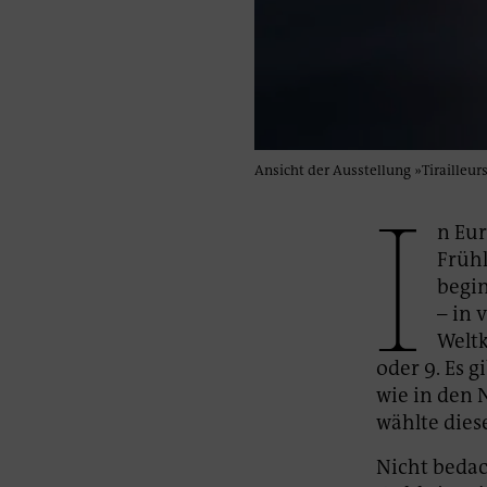
Ansicht der Ausstellung »Tirailleur
I
n Eur
Frühl
begin
– in 
Weltk
oder 9. Es 
wie in den 
wählte dies
Nicht bedac