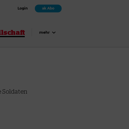
Login
ak Abo
lschaft
mehr
e Soldaten