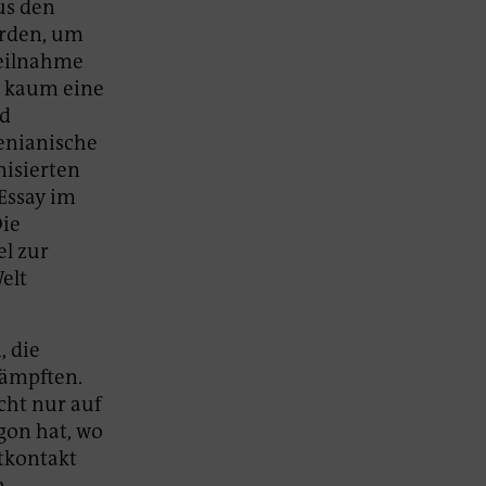
us den
urden, um
Teilnahme
e kaum eine
nd
kenianische
isierten
Essay im
Die
el zur
elt
, die
kämpften.
cht nur auf
gon hat, wo
stkontakt
n