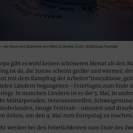
s« im Haus der Kulturen der Welt in Berlin. Foto: ©Mathias Voelzke
opa gibt es wohl keinen schöneren Monat als den Ma
ing ist da, die Sonne scheint greller und wärmer, d
nt mit dem Kampftag der Arbeiter*innenklasse, gef
vielen Ländern begangenen – Feiertagen zum Ende d
riegs. In manchen Ländern ist es der 5. Mai, in ander
gibt Militärparaden, Veteranentreffen, Schweigeminu
Niederlanden, riesige Festivals – umsonst und drauß
en Anlass, um den 9. Mai zum Europatag zu machen.
ht werden bei den Feierlichkeiten zum Ende des Zw