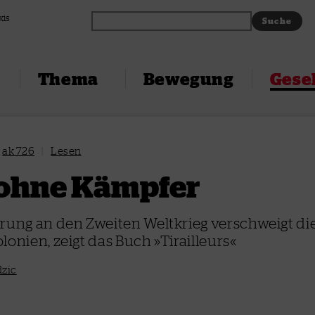
xis
Thema
Bewegung
Gesel
ak 726
|
Lesen
 ohne Kämpfer
rung an den Zweiten Weltkrieg verschweigt di
lonien, zeigt das Buch »Tirailleurs«
dzic