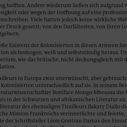
g hofften. Andere wiederum ließen sich aufgrund 
osigkeit oder wegen der Hoffnung auf eine professio
nschreiben. Viele hatten jedoch keine wirkliche Wahl
r Druck gesetzt; von den Dorfältesten, von ihren L
tgebern.
oße Existenz der Kolonisierten in diesen Armeen for
tion als homogen, weiß und selbstständig heraus. U
erium, wie das britische, nicht deckungsgleich mit 
Nation.
railleurs in Europa zwar unerwünscht, aber gebrauch
 Kolonisierten unterschiedlich auf sie. In seinem Be
teraturwissenschaftler Boniface Mongo-Mboussa die
eurs in der Schwarzen und afrikanischen Literatur a
literatur des ehemaligen Tirailleurs Bakary Diallo di
sche Mission Frankreichs verinnerlichte und feierte,
e der Schriftsteller Léon-Gontran Damas den Einsat