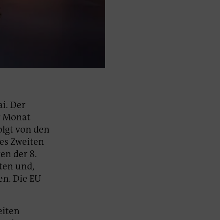
i. Der
er Monat
olgt von den
es Zweiten
en der 8.
ten und,
en. Die EU
eiten