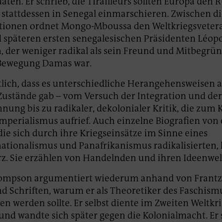
aten. Er schrieb, die Tirailleurs sollten Europa den
stattdessen in Senegal einmarschieren. Zwischen d
itionen ordnet Mongo-Mboussa den Weltkriegsveter
 späteren ersten senegalesischen Präsidenten Léop
, der weniger radikal als sein Freund und Mitbegrün
Bewegung Damas war.
tlich, dass es unterschiedliche Herangehensweisen a
Zustände gab – vom Versuch der Integration und de
nung bis zu radikaler, dekolonialer Kritik, die zum
mperialismus aufrief. Auch einzelne Biografien vo
 die sich durch ihre Kriegseinsätze im Sinne eines
nationalismus und Panafrikanismus radikalisierte
rz. Sie erzählen von Handelnden und ihren Ideenwel
ompson argumentiert wiederum anhand von Frantz
nd Schriften, warum er als Theoretiker des Faschism
n werden sollte. Er selbst diente im Zweiten Weltkri
und wandte sich später gegen die Kolonialmacht. Er 