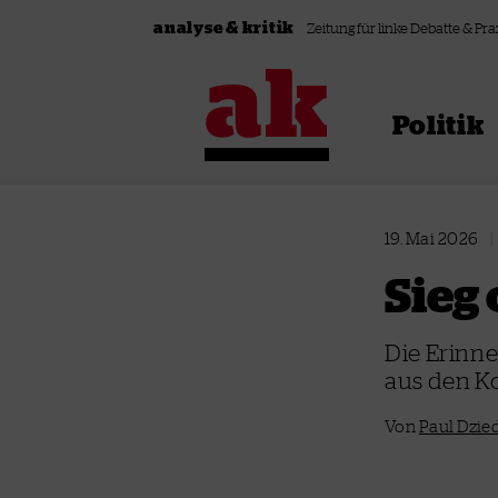
Zum Inhalt springen
analyse & kritik
Zeitung für linke Debatte & Pra
Politik
19. Mai 2026
|
Sieg
Die Erinne
aus den Ko
Von
Paul Dzie