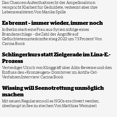
Das Chancen-Aufenthaltsrecht der Ampelkoalition
verspricht Klarheit für Geduldete, verkennt aber ihre
Lebensrealitäten
Von Marika Spille
Es brennt – immer wieder, immer noch
In Berlin starb eine Frau aus Syrien infolge eines
Brandanschlags – die Zahl der Angriffe auf
Geflüchtetenunterkünfte stieg 2022 um 73 Prozent
Von
Carina Book
Schlingerkurs statt Zielgerade im Lina-E.-
Prozess
Verteidiger Ulrich von Klinggräff über Alibi-Beweise und den
Einfluss des »Kronzeugen« Domhöver im Antifa-Ost-
Verfahren
Interview: Carina Book
Wissing will Seenotrettung unmöglich
machen
Mit neuen Regularien soll es NGOs erschwert werden,
überhaupt in See zu stechen
Von Matthias Weinzierl