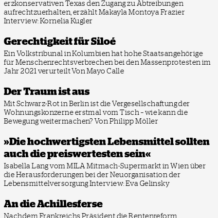
erzkonservativen Texas den Zugang zu Abtreibungen
aufrechtzuerhalten, erzählt Makayla Montoya Frazier
Interview: Kornelia Kugler
Gerechtigkeit für Siloé
Ein Volkstribunal in Kolumbien hat hohe Staatsangehörige
für Menschenrechtsverbrechen bei den Massenprotesten im
Jahr 2021 verurteilt
Von Mayo Calle
Der Traum ist aus
Mit Schwarz-Rot in Berlin ist die Vergesellschaftung der
Wohnungskonzerne erstmal vom Tisch – wie kann die
Bewegung weitermachen?
Von Philipp Möller
»Die hochwertigsten Lebensmittel sollten
auch die preiswertesten sein«
Isabella Lang vom MILA Mitmach-Supermarkt in Wien über
die Herausforderungen bei der Neuorganisation der
Lebensmittelversorgung
Interview: Eva Gelinsky
An die Achillesferse
Nachdem Frankreichs Präsident die Rentenreform