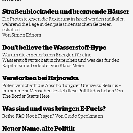
Straßenblockaden und brennende Häuser
Die Proteste gegen die Regierung in Israel werden radikaler,
während die Lage in den palästinensischen Gebieten
eskaliert
Von Simon Ednom
Don’t believe the Wasserstoff-Hype
Warum die erneuerbaren Energien für eine
Wasserstoffwirtschaft nicht reichen und was das für den
Kapitalismus bedeutet
Von Klaus Meier
Verstorben bei Hajnowka
Polen verschärft die Abschottung der Grenze zu Belarus –
immer mehr Menschen kostet diese Politik das Leben
Von
The Border Starts Here
Was sind und was bringen E-Fuels?
Reihe: FAQ. Noch Fragen?
Von Guido Speckmann
Neuer Name, alte Politik