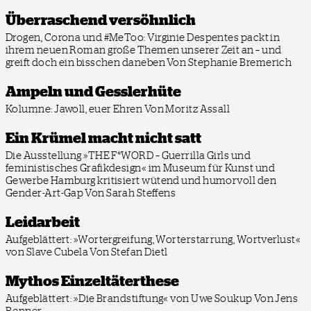
Überraschend versöhnlich
Drogen, Corona und #MeToo: Virginie Despentes packt in
ihrem neuen Roman große Themen unserer Zeit an – und
greift doch ein bisschen daneben
Von Stephanie Bremerich
Ampeln und Gesslerhüte
Kolumne: Jawoll, euer Ehren
Von Moritz Assall
Ein Krümel macht nicht satt
Die Ausstellung »THE F*WORD – Guerrilla Girls und
feministisches Grafikdesign« im Museum für Kunst und
Gewerbe Hamburg kritisiert wütend und humorvoll den
Gender-Art-Gap
Von Sarah Steffens
Leidarbeit
Aufgeblättert: »Wortergreifung, Worterstarrung, Wortverlust«
von Slave Cubela
Von Stefan Dietl
Mythos Einzeltäterthese
Aufgeblättert: »Die Brandstiftung« von Uwe Soukup
Von Jens
Renner