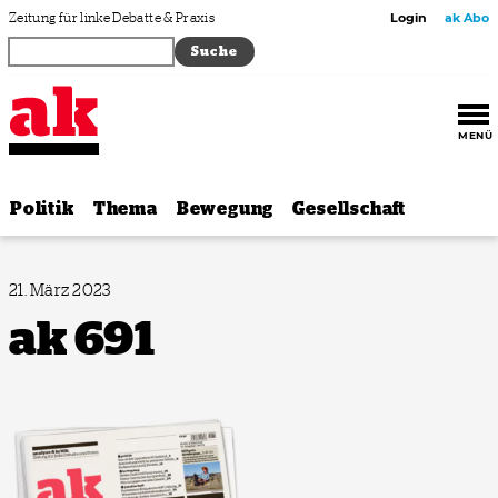
Zum Inhalt springen
Zeitung für linke Debatte & Praxis
Login
ak Abo
MENÜ
Politik
Thema
Bewegung
Gesellschaft
21. März 2023
ak 691