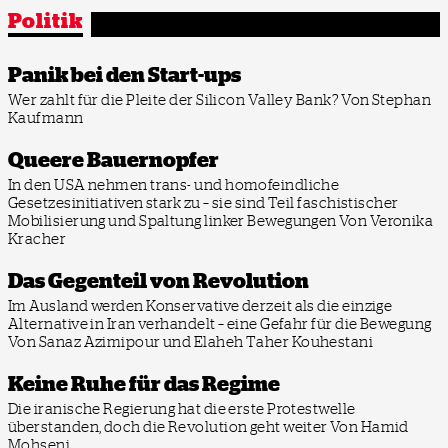
Politik
Panik bei den Start-ups
Wer zahlt für die Pleite der Silicon Valley Bank?
Von Stephan
Kaufmann
Queere Bauernopfer
In den USA nehmen trans- und homofeindliche
Gesetzesinitiativen stark zu – sie sind Teil faschistischer
Mobilisierung und Spaltung linker Bewegungen
Von Veronika
Kracher
Das Gegenteil von Revolution
Im Ausland werden Konservative derzeit als die einzige
Alternative in Iran verhandelt – eine Gefahr für die Bewegung
Von Sanaz Azimipour und Elaheh Taher Kouhestani
Keine Ruhe für das Regime
Die iranische Regierung hat die erste Protestwelle
überstanden, doch die Revolution geht weiter
Von Hamid
Mohseni