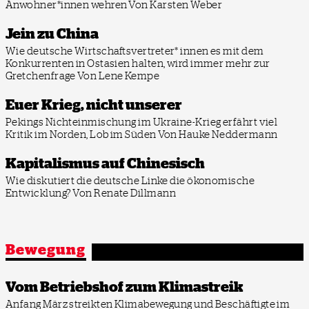
Anwohner*innen wehren
Von Karsten Weber
Jein zu China
Wie deutsche Wirtschaftsvertreter* innen es mit dem
Konkurrenten in Ostasien halten, wird immer mehr zur
Gretchenfrage
Von Lene Kempe
Euer Krieg, nicht unserer
Pekings Nichteinmischung im Ukraine-Krieg erfährt viel
Kritik im Norden, Lob im Süden
Von Hauke Neddermann
Kapitalismus auf Chinesisch
Wie diskutiert die deutsche Linke die ökonomische
Entwicklung?
Von Renate Dillmann
Bewegung
Vom Betriebshof zum Klimastreik
Anfang März streikten Klimabewegung und Beschäftigte im