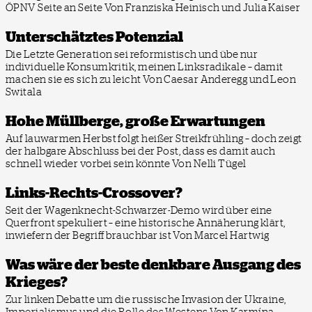
ÖPNV Seite an Seite
Von Franziska Heinisch und Julia Kaiser
Unterschätztes Potenzial
Die Letzte Generation sei reformistisch und übe nur
individuelle Konsumkritik, meinen Linksradikale – damit
machen sie es sich zu leicht
Von Caesar Anderegg und Leon
Switala
Hohe Müllberge, große Erwartungen
Auf lauwarmen Herbst folgt heißer Streikfrühling – doch zeigt
der halbgare Abschluss bei der Post, dass es damit auch
schnell wieder vorbei sein könnte
Von Nelli Tügel
Links-Rechts-Crossover?
Seit der Wagenknecht-Schwarzer-Demo wird über eine
Querfront spekuliert – eine historische Annäherung klärt,
inwiefern der Begriff brauchbar ist
Von Marcel Hartwig
Was wäre der beste denkbare Ausgang des
Krieges?
Zur linken Debatte um die russische Invasion der Ukraine,
Imperialismus und die Rolle des Westens
Von Karmína