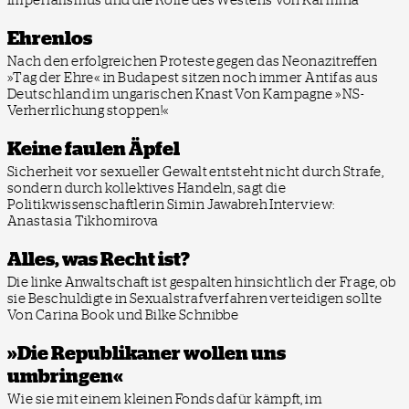
Ehrenlos
Nach den erfolgreichen Proteste gegen das Neonazitreffen
»Tag der Ehre« in Budapest sitzen noch immer Antifas aus
Deutschland im ungarischen Knast
Von Kampagne »NS-
Verherrlichung stoppen!«
Keine faulen Äpfel
Sicherheit vor sexueller Gewalt entsteht nicht durch Strafe,
sondern durch kollektives Handeln, sagt die
Politikwissenschaftlerin Simin Jawabreh
Interview:
Anastasia Tikhomirova
Alles, was Recht ist?
Die linke Anwaltschaft ist gespalten hinsichtlich der Frage, ob
sie Beschuldigte in Sexualstrafverfahren verteidigen sollte
Von Carina Book und Bilke Schnibbe
»Die Republikaner wollen uns
umbringen«
Wie sie mit einem kleinen Fonds dafür kämpft, im