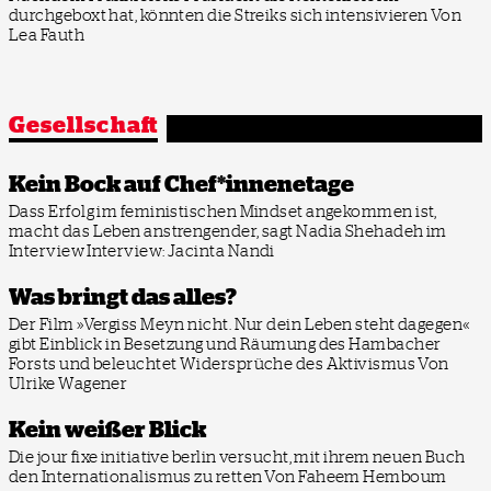
durchgeboxt hat, könnten die Streiks sich intensivieren
Von
Lea Fauth
Gesellschaft
Kein Bock auf Chef*innenetage
Dass Erfolg im feministischen Mindset angekommen ist,
macht das Leben anstrengender, sagt Nadia Shehadeh im
Interview
Interview: Jacinta Nandi
Was bringt das alles?
Der Film »Vergiss Meyn nicht. Nur dein Leben steht dagegen«
gibt Einblick in Besetzung und Räumung des Hambacher
Forsts und beleuchtet Widersprüche des Aktivismus
Von
Ulrike Wagener
Kein weißer Blick
Die jour fixe initiative berlin versucht, mit ihrem neuen Buch
den Internationalismus zu retten
Von Faheem Hemboum