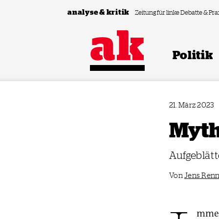
Zum Inhalt springen
analyse & kritik
Zeitung für linke Debatte & Pra
Politik
21. März 2023
Myth
Aufgeblätt
Von
Jens Ren
mmer 