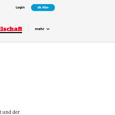
Login
ak Abo
lschaft
mehr
t und der