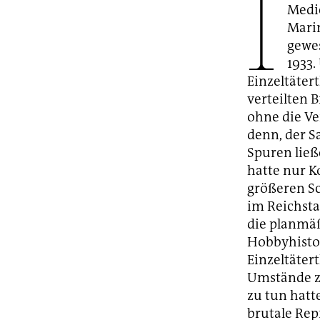
I
Medi
Marin
gewes
1933.
Einzeltäter
verteilten 
ohne die Ve
denn, der S
Spuren ließ
hatte nur K
größeren Sc
im Reichsta
die planmä
Hobbyhistori
Einzeltäter
Umstände zu
zu tun hatt
brutale Rep