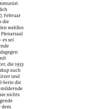
ommunist
lich
7. Februar
m die
len wahllos
 Plenarsaal
 es sei
hende
e dagegen
mit
r, die 1933
oukup auch
ützer und
l-Serie die
t mildernde
sie nichts
lgende
or dem