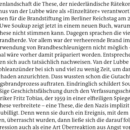
enlandschaft die These, der niederländische Rätek
us van der Lubbe wäre als »Einzeltäter« verantwort
en für die Brandstiftung im Berliner Reichstag am 2
 Uwe Soukup zeigt jetzt in einem neuen Buch, waru
these nicht stimmen kann. Dagegen sprachen die vie
Brandherde. Vor allem war der verheerende Brand im
rwendung von Brandbeschleunigern nicht möglich –
aal wäre vorher damit präpariert worden. Entsprec
en sich auch tatsächlich nachweisen. Van der Lubb
ohleanzünder bei sich und viel zu wenig Zeit, um da
haden anzurichten. Dass wussten schon die Gutachte
gsbrandprozess auftraten. Eindringlich schildert S
ßige Geschichtsfälschung durch den Verfassungssch
ker Fritz Tobias, der 1959 in einer elfteiligen Spiege
these verbreitete – eine These, die den Nazis implizi
billigt. Denn wenn sie durch ein Ereignis, mit dem 
en, überrascht wurden, dann ließe sich die darauf fo
ression auch als eine Art Überreaktion aus Angst v