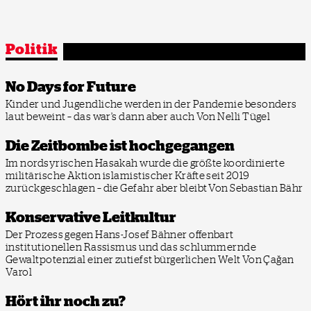
Politik
No Days for Future
Kinder und Jugendliche werden in der Pandemie besonders
laut beweint – das war’s dann aber auch
Von Nelli Tügel
Die Zeitbombe ist hochgegangen
Im nordsyrischen Hasakah wurde die größte koordinierte
militärische Aktion islamistischer Kräfte seit 2019
zurückgeschlagen – die Gefahr aber bleibt
Von Sebastian Bähr
Konservative Leitkultur
Der Prozess gegen Hans-Josef Bähner offenbart
institutionellen Rassismus und das schlummernde
Gewaltpotenzial einer zutiefst bürgerlichen Welt
Von Çağan
Varol
Hört ihr noch zu?