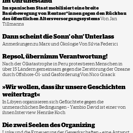
Im Unruhestand
Im spanischen Staat mobilisiert eine breite
Basisbewegung von Rentner*innen gegen den Rückbau
des öffentlichen Altersversorgungssystems
Von Jan
Tillmanns
Dann scheint die Sonn’ ohn’ Unterlass
Anmerkungen zu Marx und Ökologie
Von Silvia Federici
Repsol, übernimm Verantwortung!
Nach der Ölkatastrophe in Peru protestieren Menschen in
über 15 Ländern gemeinsam gegen die Zerstörung der Ozeane
durch Offshore-Öl- und Gasförderung
Von Nico Graack
»Wir wollen, dass ihr unsere Geschichten
weitertragt«
In Libyen organisieren sich Geflüchtete gegen die
unmenschlichen Bedingungen – Yambio David ist einer von
ihnen
Interview: Henrike Koch
Die zwei Seelen des Organizing
Linke und die Erneuerung der Gewerkschaften – eine Antwort