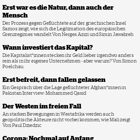
Erst war es die Natur, dann auch der
Mensch
Der Prozess gegen Geflüchtete auf der griechischen Insel
Samos zeigt, wie sich die Legitimation des europäischen
Grenzregimes wandelt
Von Nerges Azizi und Simin Jawabreh
Wann investiert das Kapital?
Die Kapitalist*innen stecken ihr Geld lieber irgendwo anders
rein als in ihr eigenes Unternehmen - aber warum?
Von Simon
Poelchau
Erst befreit, dann fallen gelassen
Ein Gespräch über die Lage geflüchteter Afghan*innen in
Pakistan
Interview: Mohammed Qasid
Der Westen im freien Fall
An starken Bewegungen in Westafrika werden auch
geopolitische Akteure nicht vorbei kommen, wie Mali zeigt
Von Paul Dziedzic
Corona: Nochmal auf Anfang