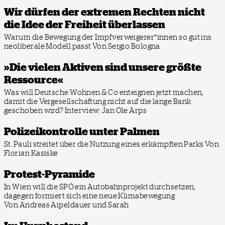
Wir dürfen der extremen Rechten nicht
die Idee der Freiheit überlassen
Warum die Bewegung der Impfverweigerer*innen so gut ins
neoliberale Modell passt
Von Sergio Bologna
»Die vielen Aktiven sind unsere größte
Ressource«
Was will Deutsche Wohnen & Co enteignen jetzt machen,
damit die Vergesellschaftung nicht auf die lange Bank
geschoben wird?
Interview: Jan Ole Arps
Polizeikontrolle unter Palmen
St. Pauli streitet über die Nutzung eines erkämpften Parks
Von
Florian Kasiske
Protest-Pyramide
In Wien will die SPÖ ein Autobahnprojekt durchsetzen,
dagegen formiert sich eine neue Klimabewegung
Von Andreas Aipeldauer und Sarah