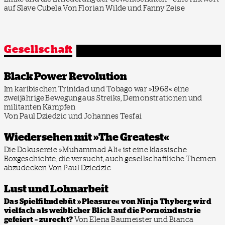
auf Slave Cubela
Von Florian Wilde und Fanny Zeise
Gesellschaft
Black Power Revolution
Im karibischen Trinidad und Tobago war »1968« eine
zweijährige Bewegung aus Streiks, Demonstrationen und
militanten Kämpfen
Von Paul Dziedzic und Johannes Tesfai
Wiedersehen mit »The Greatest«
Die Dokusereie »Muhammad Ali« ist eine klassische
Boxgeschichte, die versucht, auch gesellschaftliche Themen
abzudecken
Von Paul Dziedzic
Lust und Lohnarbeit
Das Spielfilmdebüt »Pleasure« von Ninja Thyberg wird
vielfach als weiblicher Blick auf die Pornoindustrie
gefeiert – zurecht?
Von Elena Baumeister und Bianca