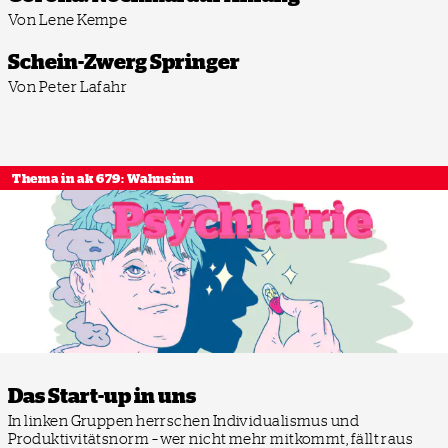
Von Lene Kempe
Schein-Zwerg Springer
Von Peter Lafahr
Thema in ak 679: Wahnsinn
Das Start-up in uns
In linken Gruppen herrschen Individualismus und
Produktivitätsnorm – wer nicht mehr mitkommt, fällt raus