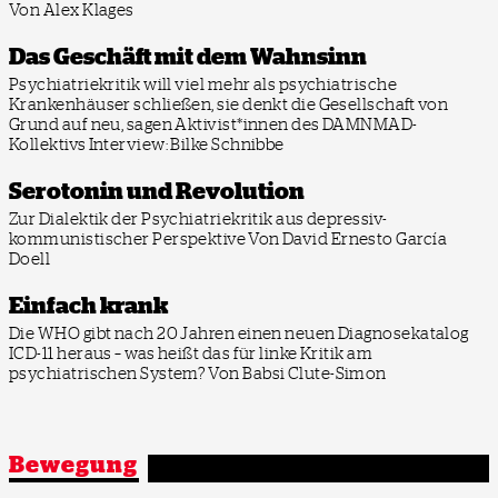
Von Alex Klages
Das Geschäft mit dem Wahnsinn
Psychiatriekritik will viel mehr als psychiatrische
Krankenhäuser schließen, sie denkt die Gesellschaft von
Grund auf neu, sagen Aktivist*innen des DAMNMAD-
Kollektivs
Interview: Bilke Schnibbe
Serotonin und Revolution
Zur Dialektik der Psychiatriekritik aus depressiv-
kommunistischer Perspektive
Von David Ernesto García
Doell
Einfach krank
Die WHO gibt nach 20 Jahren einen neuen Diagnosekatalog
ICD-11 heraus – was heißt das für linke Kritik am
psychiatrischen System?
Von Babsi Clute-Simon
Bewegung