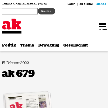
Zum Inhalt springen
Zeitung für linke Debatte & Praxis
Login
ak digital
ak Abo
MENÜ
Politik
Thema
Bewegung
Gesellschaft
15. Februar 2022
ak 679