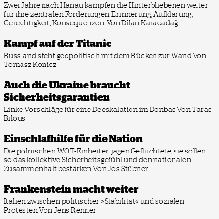
Zwei Jahre nach Hanau kämpfen die Hinterbliebenen weiter
für ihre zentralen Forderungen: Erinnerung, Aufklärung,
Gerechtigkeit, Konsequenzen
Von Dîlan Karacadağ
Kampf auf der Titanic
Russland steht geopolitisch mit dem Rücken zur Wand
Von
Tomasz Konicz
Auch die Ukraine braucht
Sicherheitsgarantien
Linke Vorschläge für eine Deeskalation im Donbas
Von Taras
Bilous
Einschlafhilfe für die Nation
Die polnischen WOT-Einheiten jagen Geflüchtete, sie sollen
so das kollektive Sicherheitsgefühl und den nationalen
Zusammenhalt bestärken
Von Jos Stübner
Frankenstein macht weiter
Italien zwischen politischer »Stabilität« und sozialen
Protesten
Von Jens Renner