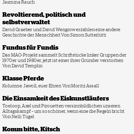
Jasmina Rauch
Revoltierend, politisch und
selbstverwaltet
David Graeber und David Wengrow erzählen eine andere
Geschichte der Menschheit
Von Simon Sutterlütti
Fundus für Fundis
Das MAO-Projekt sammelt Schriftstücke linker Gruppen der
1970er und 1980er, jetzt ist einer ihrer Gründer verstorben
Von David Templin
Klasse Pferde
Kolumne: Jawoll, euer Ehren
Von Moritz Assall
Die Einsamkeit des Eiskunstläufers
Toeloop, Axel und Pirouetten versinnbildlichen unseren
Alltagskampf – um so schöner, wenn eine die Regeln bricht
Von Nelli Tügel
Komm bitte, Kitsch