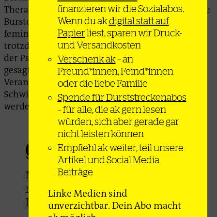
finanzieren wir die Sozialabos.
Therapeut*innen, die das anders machen. Bonnie
Wenn du ak
digital statt auf
Burstow selbst bezeichnet sich ja auch als
Papier
liest, sparen wir Druck-
feministische Therapeutin. Das Problem bleibt
und Versandkosten
trotzdem das gleiche Menschenbild, das auch in
der Psychiatrie besteht. Und das stärkt, wie Kim
Verschenk ak
– an
gesagt hat, den Gedanken, dass die
Freund*innen, Feind*innen
Verantwortung für Leid, für Anders sein, für
oder die liebe Familie
Schwierigkeiten an Professionelle abgegeben
Spende für Durststreckenabos
werden muss.
– für alle, die ak gern lesen
würden, sich aber gerade gar
nicht leisten können
Empfiehl ak weiter, teil unsere
Artikel und Social Media
Beiträge
Man kann nie über Psychiatrie
reden, ohne von
Linke Medien sind
Dekolonisierung zu sprechen.
unverzichtbar. Dein Abo macht