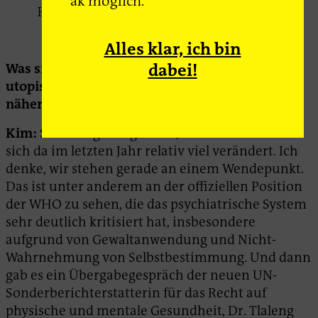
ak möglich.
Kim Wichera
Alles klar, ich bin
dabei!
Was sind aus eurer Sicht Ansatzpunkte, um der
utopischen, entpsychiatrisierten Gesellschaft
näher zu kommen?
Kim:
Schwierige Frage. Also, für mich selber hat
sich da im letzten Jahr relativ viel verändert. Ich
denke, wir stehen gerade an einem Wendepunkt.
Das ist unter anderem an der offiziellen Position
der WHO zu sehen, die das psychiatrische System
sehr deutlich kritisiert hat, insbesondere
aufgrund von Gewaltanwendung und Nicht-
Wahrnehmung von Selbstbestimmung. Und dann
gab es ein Übergabegespräch der neuen UN-
Sonderberichterstatterin für das Recht auf
physische und mentale Gesundheit, Dr. Tlaleng