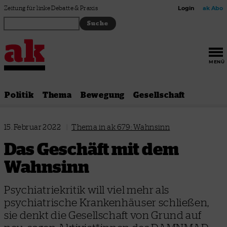
Zum Inhalt springen
Zeitung für linke Debatte & Praxis
Login
ak Abo
MENÜ
Politik
Thema
Bewegung
Gesellschaft
15. Februar 2022
|
Thema in ak 679: Wahnsinn
Das Geschäft mit dem
Wahnsinn
Psychiatriekritik will viel mehr als
psychiatrische Krankenhäuser schließen,
sie denkt die Gesellschaft von Grund auf