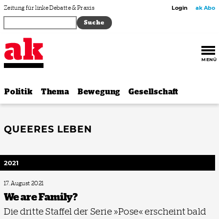
Zum Inhalt springen
Zeitung für linke Debatte & Praxis
Login
ak Abo
MENÜ
Politik
Thema
Bewegung
Gesellschaft
QUEERES LEBEN
2021
17. August 2021
We are Family?
Die dritte Staffel der Serie »Pose« erscheint bald