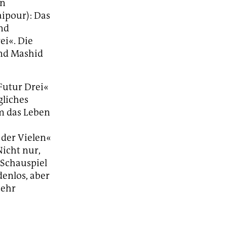
en
aipour): Das
ind
ei«. Die
und Mashid
Futur Drei«
gliches
m das Leben
 der Vielen«
Nicht nur,
 Schauspiel
denlos, aber
sehr