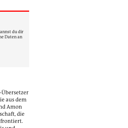
kannst du dir
ne Daten an
i-Übersetzer
 die aus dem
 und Amon
schaft, die
frontiert.