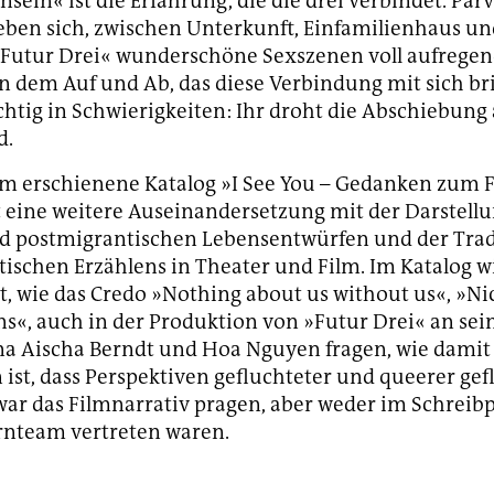
sein« ist die Erfahrung, die die drei verbindet. Par
ben sich, zwischen Unterkunft, Einfamilienhaus un
»Futur Drei« wunderschöne Sexszenen voll aufrege
n dem Auf und Ab, das diese Verbindung mit sich bri
chtig in Schwierigkeiten: Ihr droht die Abschiebung
d.
m erschienene Katalog »I See You – Gedanken zum 
t eine weitere Auseinandersetzung mit der Darstell
d postmigrantischen Lebensentwürfen und der Trad
ischen Erzählens in Theater und Film. Im Katalog w
t, wie das Credo »Nothing about us without us«, »Ni
s«, auch in der Produktion von »Futur Drei« an se
na Aischa Berndt und Hoa Nguyen fragen, wie damit
st, dass Perspektiven gefluchteter und queerer gef
ar das Filmnarrativ pragen, aber weder im Schreib
rnteam vertreten waren.