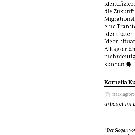
identifizie
die Zukunft
Migrationsf
eine Transto
Identitäten
Ideen situa
Alltagserfa
mehrdeutig
können.
Kornelia Ku
frackingfor
arbeitet im 
* Der Slogan vo