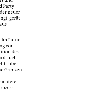
vis und
d Party
nder neuer
ngt, gerät
 aus
Film Futur
ung von
ition des
ird auch
chts über
ine Grenzen
lüchteter
prozess