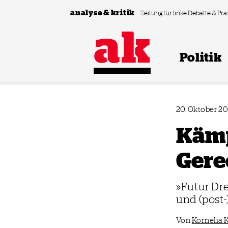
Zum Inhalt springen
analyse & kritik
Zeitung für linke Debatte & Pra
Politik
20. Oktober 2
Kämp
Gere
»Futur Dre
und (post-
Von
Kornelia 