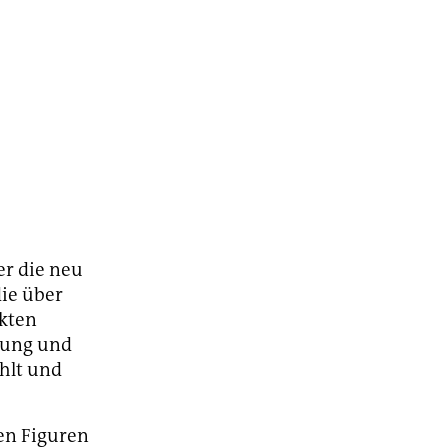
er die neu
ie über
nkten
rung und
hlt und
den Figuren