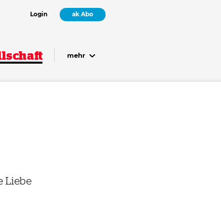
Login
ak Abo
lschaft
mehr
e Liebe