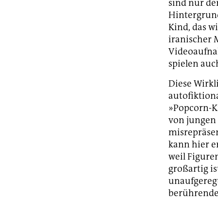
sind nur de
Hintergrund
Kind, das wi
iranischer 
Videoaufnah
spielen auch
Diese Wirkl
autofiktiona
»Popcorn-Ki
von jungen 
misrepräsen
kann hier e
weil Figure
großartig i
unaufgeregt
berührende 