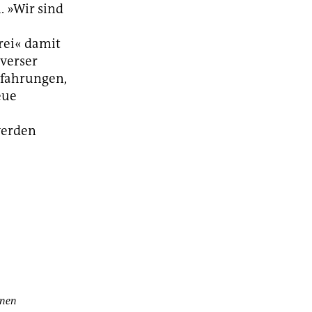
. »Wir sind
rei« damit
iverser
rfahrungen,
eue
werden
nnen