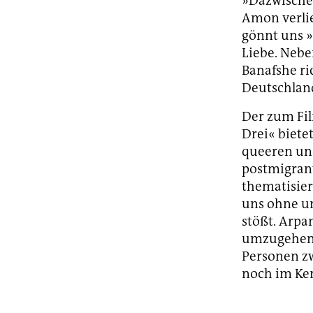
»Dazwischen
Amon verlie
gönnt uns 
Liebe. Nebe
Banafshe ri
Deutschlan
Der zum Fil
Drei« biete
queeren un
postmigrant
thematisier
uns ohne un
stößt. Arpa
umzugehen i
Personen zw
noch im Ke