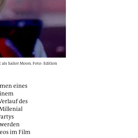
als Sailor Moon. Foto: Edition
hmen eines
einem
Verlauf des
Millenial
Partys
r werden
eos im Film