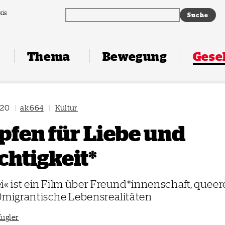
xis
Thema
Bewegung
Gesel
020
|
ak 664
|
Kultur
fen für Liebe und
chtigkeit*
i« ist ein Film über Freund*innenschaft, queer
)migrantische Lebensrealitäten
Kugler