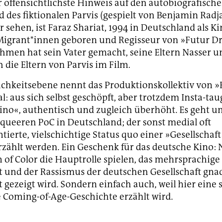
r offensichtlichste Hinweis auf den autobiografisch
 des fiktionalen Parvis (gespielt von Benjamin Radj
r sehen, ist Faraz Shariat, 1994 in Deutschland als K
Migrant*innen geboren und Regisseur von »Futur Dr
men hat sein Vater gemacht, seine Eltern Nasser 
 die Eltern von Parvis im Film.
ichkeitsebene nennt das Produktionskollektiv von »
l: aus sich selbst geschöpft, aber trotzdem Insta-tau
no«, authentisch und zugleich überhöht. Es geht u
queeren PoC in Deutschland; der sonst medial oft
tierte, vielschichtige Status quo einer »Gesellschaft
rzählt werden. Ein Geschenk für das deutsche Kino: 
n of Color die Hauptrolle spielen, das mehrsprachige
st und der Rassismus der deutschen Gesellschaft gna
 gezeigt wird. Sondern einfach auch, weil hier eine 
Coming-of-Age-Geschichte erzählt wird.