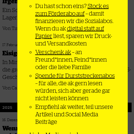
Irgendwo hinter der Autobahnbrücke
Du hast schon eins?
Stock es
Ein Schrei aus dem Kantinenfenster einer
zum Förderabo auf
– damit
Lagerlogistikhalle
finanzieren wir die Sozialabos.
Wenn du ak
digital statt auf
Von Tim Hoffmann
Papier
liest, sparen wir Druck-
und Versandkosten
17. Februar 2026
Verschenk ak
– an
Eisiger Protest
Freund*innen, Feind*innen
In Minneapolis sorgte ziviler Widerstand gegen
oder die liebe Familie
die größte Einwanderungsrazzia der jüngeren US-
Spende für Durststreckenabos
Geschichte zum Abzug von ICE
– für alle, die ak gern lesen
Von Caspar Shaller
würden, sich aber gerade gar
nicht leisten können
Empfiehl ak weiter, teil unsere
2025
Artikel und Social Media
16. Dezember 2025
Beiträge
Wenn Labour die rechtsextreme Karte