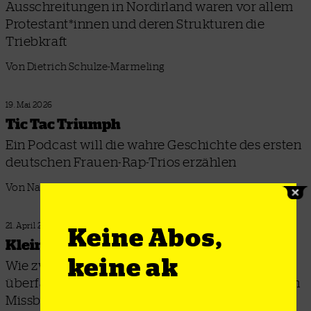
Ausschreitungen in Nordirland waren vor allem
Protestant*innen und deren Strukturen die
Triebkraft
Von Dietrich Schulze-Marmeling
19. Mai 2026
Tic Tac Triumph
Ein Podcast will die wahre Geschichte des ersten
deutschen Frauen-Rap-Trios erzählen
Von Nadia Shehadeh
21. April 2026
Keine Abos,
Kleine Epsteins
keine ak
Wie zwei Texaner eine haitianische Insel
überfallen wollten und was das mit bekannteren
Missbrauchsverbrechen zu tun hat