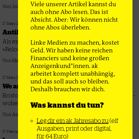
Viele unserer Artikel kannst du
Von Johannes Reutzel
auch ohne Abo lesen. Das ist
Absicht. Aber: Wir können nicht
17. März 2026
ohne Abos überleben.
Antikolonialismus zum Nachspielen
Als eines von wenigen Videospielen will sich
Linke Medien zu machen, kostet
»Relooted« von kolonialen Narrativen lösen
Geld. Wir haben keine reichen
Financiers und keine großen
Von Martin Seng
Anzeigenkund*innen. ak
arbeitet komplett unabhängig,
17. März 2026
und das soll auch so bleiben.
We are many, you are few
Deshalb brauchen wir dich.
Bristol gilt als linke Hochburg in Großbritannien –
woher kommt der radikale Ruf?
Was kannst du tun?
Von Amira Klute
Leg dir ein ak Jahresabo zu
(elf
Ausgaben, print oder digital,
17. Februar 2026
für 64 Euro)