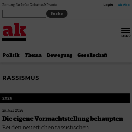
Zum Inhalt springen
Zeitung für linke Debatte & Praxis
Login
ak Abo
MENÜ
Politik
Thema
Bewegung
Gesellschaft
RASSISMUS
2026
25. Juni 2026
Die eigene Vormachtstellung behaupten
Bei den neuerlichen rassistischen