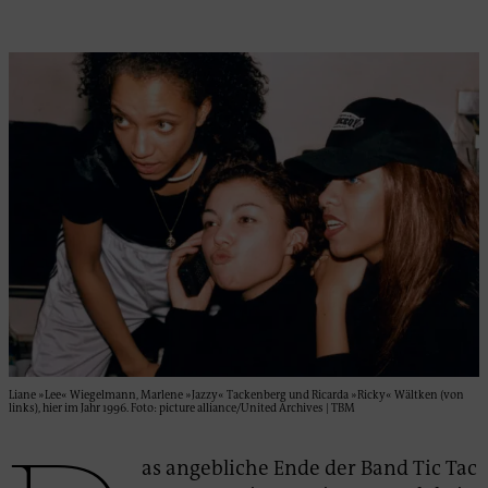
Liane »Lee« Wiegelmann, Marlene »Jazzy« Tackenberg und Ricarda »Ricky« Wältken (von
links), hier im Jahr 1996. Foto: picture alliance/United Archives | TBM
as angebliche Ende der Band Tic Tac