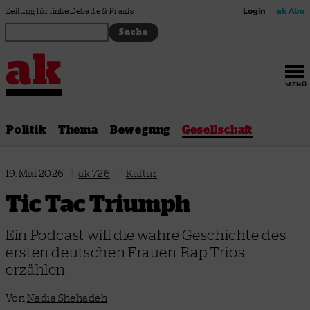
Zum Inhalt springen
Zeitung für linke Debatte & Praxis
Login
ak Abo
MENÜ
Politik
Thema
Bewegung
Gesellschaft
19. Mai 2026
|
ak 726
|
Kultur
Tic Tac Triumph
Ein Podcast will die wahre Geschichte des
ersten deutschen Frauen-Rap-Trios
erzählen
Von
Nadia Shehadeh