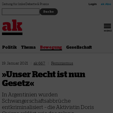
Zum Inhalt springen
Zeitung für linke Debatte & Praxis
Login
ak Abo
MENÜ
Politik
Thema
Bewegung
Gesellschaft
19. Januar 2021
|
ak 667
|
Feminismus
»Unser Recht ist nun
Gesetz«
In Argentinien wurden
Schwangerschaftsabbrüche
entkriminalisiert – die Aktivistin Doris