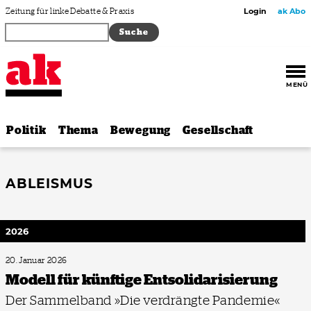
Zum Inhalt springen
Zeitung für linke Debatte & Praxis
Login
ak Abo
MENÜ
Politik
Thema
Bewegung
Gesellschaft
ABLEISMUS
2026
20. Januar 2026
Modell für künftige Entsoli­darisierung
Der Sammelband »Die verdrängte Pandemie«