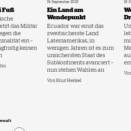
19. September 2023
19. 
i Fuß
Ein Land am
Wo
Wendepunkt
Dr
ische
etzt das Militär
Ecuador war einst das
Um
egen die
zweitsicherste Land
le
nalität ein –
Lateinamerikas, in
mi
gfristig keinen
wenigen Jahren ist es zum
Me
n
unsichersten Staat des
au
Subkontinents avanciert –
er
uhn
nun stehen Wahlen an
Von
Von Knut Henkel
Gewalt