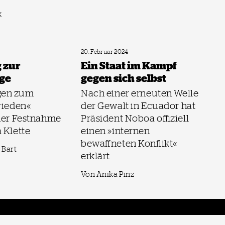
k
20. Februar 2024
 zur
Ein Staat im Kampf
ge
gegen sich selbst
en zum
Nach einer erneuten Welle
rieden«
der Gewalt in Ecuador hat
 der Festnahme
Präsident Noboa offiziell
 Klette
einen »internen
bewaffneten Konflikt«
 Bart
erklärt
Von Anika Pinz