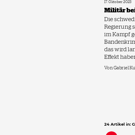
17. Oktober 2023
Militär be
Die schwed
Regierung s
im Kampf g
Bandenkrimi
das wird lan
Effekt habe
Von Gabriel K
24 Artikel in: 