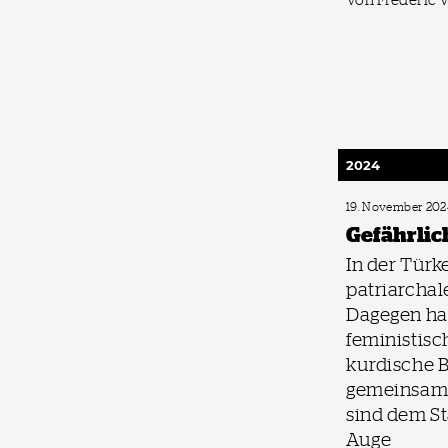
2024
19. November 202
Gefährlich
In der Türke
patriarchal
Dagegen ha
feministis
kurdische 
gemeinsam 
sind dem St
Auge