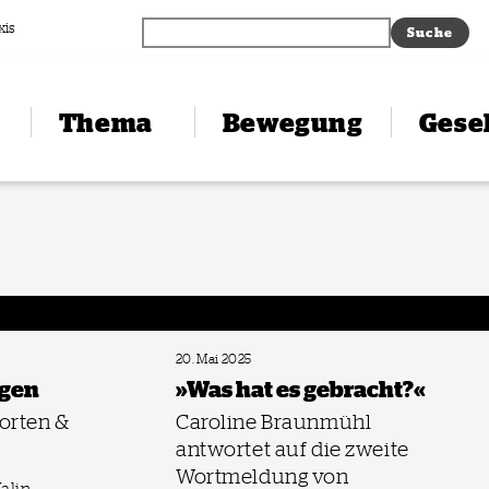
xis
Thema
Bewegung
Gesel
20. Mai 2025
agen
»Was hat es gebracht?«
orten &
Caroline Braunmühl
antwortet auf die zweite
Wortmeldung von
alin