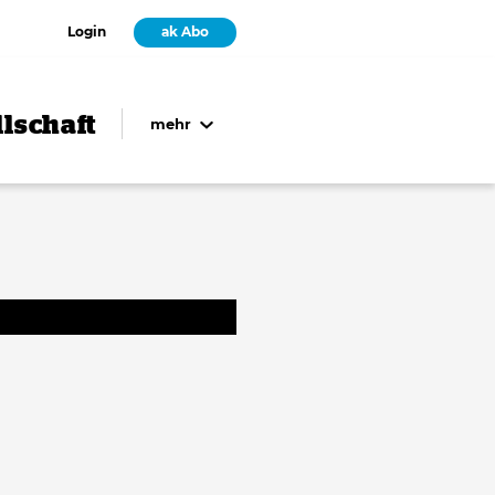
Login
ak Abo
lschaft
mehr