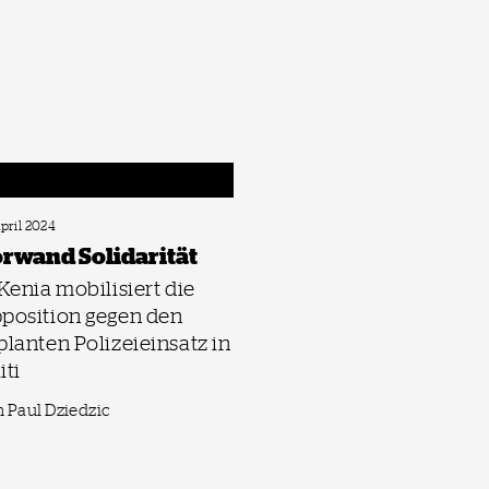
April 2024
rwand Solidarität
 Kenia mobilisiert die
position gegen den
planten Polizeieinsatz in
iti
 Paul Dziedzic