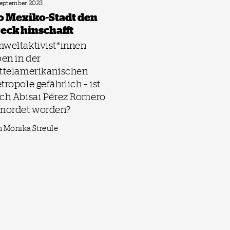
September 2023
 Mexiko-Stadt den
eck hinschafft
weltaktivist*innen
ben in der
ttelamerikanischen
tropole gefährlich – ist
ch Abisai Pérez Romero
mordet worden?
 Monika Streule