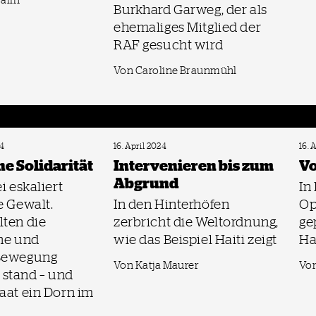
Burkhard Garweg, der als
ehemaliges Mitglied der
RAF gesucht wird
Von Caroline Braunmühl
4
16. April 2024
16. 
e Solidarität
Intervenieren bis zum
Vo
Abgrund
i eskaliert
In
e Gewalt.
In den Hinterhöfen
Op
lten die
zerbricht die Weltordnung,
ge
che und
wie das Beispiel Haiti zeigt
Ha
Bewegung
Von Katja Maurer
Von
stand – und
aat ein Dorn im