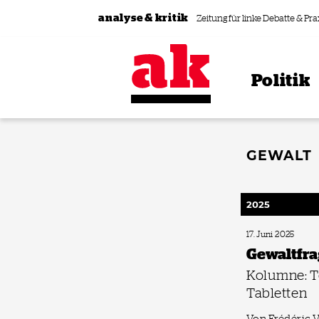
Zum Inhalt springen
analyse & kritik
Zeitung für linke Debatte & Pra
Politik
GEWALT
2025
17. Juni 2025
Gewaltfr
Kolumne: T
Tabletten
Von Frédéric V