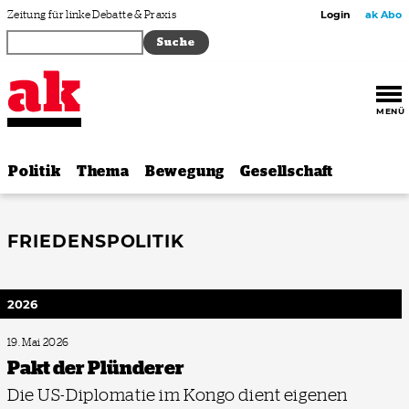
Zum Inhalt springen
Zeitung für linke Debatte & Praxis
Login
ak Abo
MENÜ
Politik
Thema
Bewegung
Gesellschaft
FRIEDENSPOLITIK
2026
19. Mai 2026
Pakt der Plünderer
Die US-Diplomatie im Kongo dient eigenen