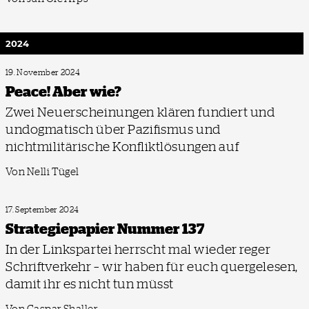
2024
19. November 2024
Peace! Aber wie?
Zwei Neuerscheinungen klären fundiert und
undogmatisch über Pazifismus und
nichtmilitärische Konfliktlösungen auf
Von Nelli Tügel
17. September 2024
Strategie­papier Nummer 137
In der Linkspartei herrscht mal wieder reger
Schriftverkehr – wir haben für euch quergelesen,
damit ihr es nicht tun müsst
Von Caspar Shaller