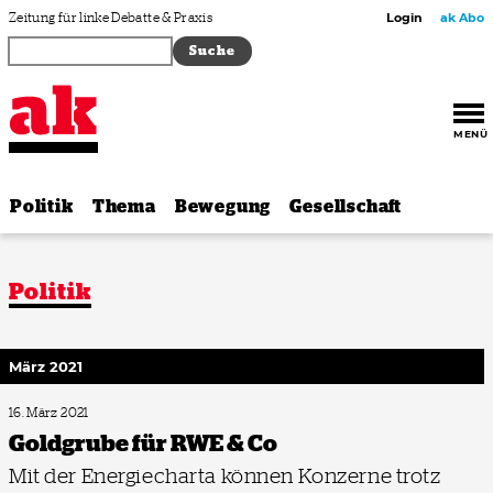
Zum Inhalt springen
Zeitung für linke Debatte & Praxis
Login
ak Abo
MENÜ
Politik
Thema
Bewegung
Gesellschaft
Politik
März 2021
16. März 2021
Goldgrube für RWE & Co
Mit der Energiecharta können Konzerne trotz