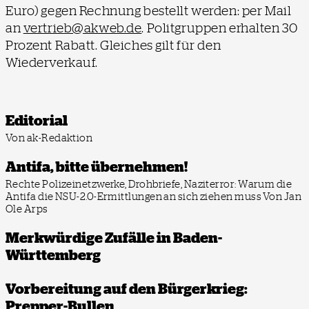
Euro) gegen Rechnung bestellt werden: per Mail
an
vertrieb@akweb.de
. Politgruppen erhalten 30
Prozent Rabatt. Gleiches gilt für den
Wiederverkauf.
Editorial
Von ak-Redaktion
Antifa, bitte übernehmen!
Rechte Polizeinetzwerke, Drohbriefe, Naziterror: Warum die
Antifa die NSU-2.0-Ermittlungen an sich ziehen muss
Von Jan
Ole Arps
Merkwürdige Zufälle in Baden-
Württemberg
Vorbereitung auf den Bürgerkrieg:
Prepper-Bullen