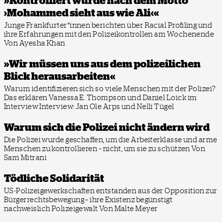
»Kontrolliert wurde nach dem Motto
›Mohammed sieht aus wie Ali‹«
Junge Frankfurter*innen berichten über Racial Profiling und
ihre Erfahrungen mit den Polizeikontrollen am Wochenende
Von Ayesha Khan
»Wir müssen uns aus dem polizeilichen
Blick herausarbeiten«
Warum identifizieren sich so viele Menschen mit der Polizei?
Das erklären Vanessa E. Thompson und Daniel Loick im
Interview
Interview: Jan Ole Arps und Nelli Tügel
Warum sich die Polizei nicht ändern wird
Die Polizei wurde geschaffen, um die Arbeiterklasse und arme
Menschen zu kontrollieren – nicht, um sie zu schützen
Von
Sam Mitrani
Tödliche Solidarität
US-Polizeigewerkschaften entstanden aus der Opposition zur
Bürgerrechtsbewegung – ihre Existenz begünstigt
nachweislich Polizeigewalt
Von Malte Meyer