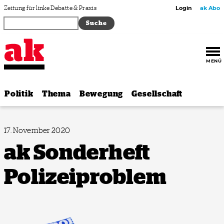
Zum Inhalt springen
Zeitung für linke Debatte & Praxis
Login
ak Abo
MENÜ
Politik
Thema
Bewegung
Gesellschaft
17. November 2020
ak Sonderheft
Polizeiproblem