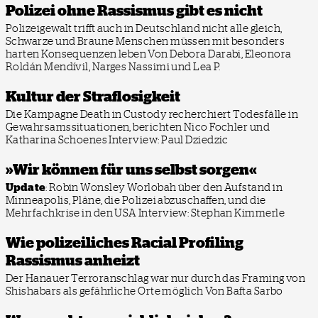
Polizei ohne Rassismus gibt es nicht
Polizeigewalt trifft auch in Deutschland nicht alle gleich,
Schwarze und Braune Menschen müssen mit besonders
harten Konsequenzen leben
Von Debora Darabi, Eleonora
Roldán Mendívil, Narges Nassimi und Lea P.
Kultur der Straflosigkeit
Die Kampagne Death in Custody recherchiert Todesfälle in
Gewahrsamssituationen, berichten Nico Fochler und
Katharina Schoenes
Interview: Paul Dziedzic
»Wir können für uns selbst sorgen«
Update
: Robin Wonsley Worlobah über den Aufstand in
Minneapolis, Pläne, die Polizei abzuschaffen, und die
Mehrfachkrise in den USA
Interview: Stephan Kimmerle
Wie polizeiliches Racial Profiling
Rassismus anheizt
Der Hanauer Terroranschlag war nur durch das Framing von
Shishabars als gefährliche Orte möglich
Von Bafta Sarbo