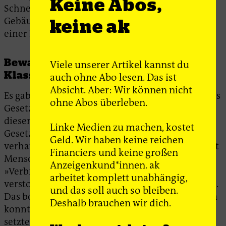
Keine Abos,
Schnellfeuergeschütze wie Gatling Guns und
Gebäude finanzierten und Mittel für den Aufbau
keine ak
einer Polizeirente bereitstellten.
Bewaffneter Arm der herrschenden
Viele unserer Artikel kannst du
Klasse
auch ohne Abo lesen. Das ist
Absicht. Aber: Wir können nicht
Es gab keine Zeit, in der die städtische Polizei »das
ohne Abos überleben.
Gesetz« neutral durchsetzte oder auch nur
diesem Ideal nahe kam (genauso wenig, wie das
Linke Medien zu machen, kostet
Gesetz selbst je neutral war). Im Norden der USA
Geld. Wir haben keine reichen
verhaftete sie im gesamten 19. Jahrhundert meist
Financiers und keine großen
Menschen wegen des vage definierten
Anzeigenkund*innen. ak
»Verbrechens«, gegen die öffentliche Ordnung
arbeitet komplett unabhängig,
verstoßen zu haben, oder wegen Landstreicherei.
und das soll auch so bleiben.
Das bedeutete, dass die Polizei jeden festnehmen
Deshalb brauchen wir dich.
konnte, den sie als Bedrohung ansah. Im Süden
setzte sie in der Nach-Bürgerkriegszeit die