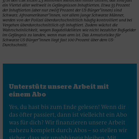
3) In den USA sitzen 2,3 Millionen Menschen hinter Gittern, das sind fast
ein Viertel aller weltweit in Gefängnissen Inhaftierten. Etwa 33 Prozent
der Inhaftierten (aber nur zwölf Prozent der US-Bürger*innen) sind
Schwarz. Afroamerikaner*innen, vor allem junge Schwarze Männer,
werden von der Polizei überdurchschnittlich häufig kontrolliert und bei
Vergehen überdurchschnittlich oft inhaftiert. Zudem wächst die
Wahrscheinlichkeit, wegen Bagatelldelikten wie nicht bezahlter Bußgelder
im Gefängnis zu landen, wenn man arm ist. Das Armutsrisiko für
Schwarze US-Bürger*innen liegt fast 100 Prozent über dem US-
Durchschnitt.
Unterstütz unsere Arbeit mit
einem Abo
Yes, du hast bis zum Ende gelesen! Wenn dir
das öfter passiert, dann ist vielleicht ein Abo
was für dich? Wir finanzieren unsere Arbeit
nahezu komplett durch Abos – so stellen wir
sicher, dass wir unabhängig bleiben. Mit