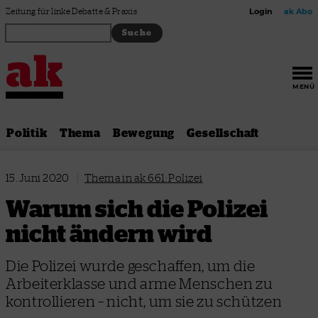
Zum Inhalt springen
Zeitung für linke Debatte & Praxis
Login
ak Abo
MENÜ
Politik
Thema
Bewegung
Gesellschaft
15. Juni 2020
|
Thema in ak 661: Polizei
Warum sich die Polizei
nicht ändern wird
Die Polizei wurde geschaffen, um die
Arbeiterklasse und arme Menschen zu
kontrollieren – nicht, um sie zu schützen