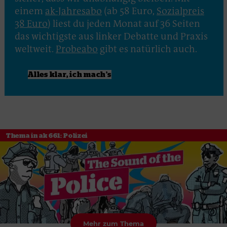
einem
ak-Jahresabo
(ab 58 Euro,
Sozialpreis
38 Euro
) liest du jeden Monat auf 36 Seiten
das wichtigste aus linker Debatte und Praxis
weltweit.
Probeabo
gibt es natürlich auch.
Alles klar, ich mach’s
Thema in ak 661: Polizei
Mehr zum Thema