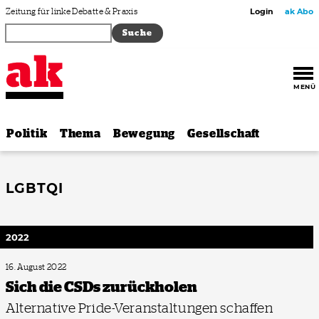
Zum Inhalt springen
Zeitung für linke Debatte & Praxis
Login
ak Abo
MENÜ
Politik
Thema
Bewegung
Gesellschaft
LGBTQI
2022
16. August 2022
Sich die CSDs zurückholen
Alternative Pride-Veranstaltungen schaffen