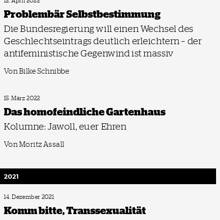
12. April 2022
Problembär Selbstbestimmung
Die Bundesregierung will einen Wechsel des
Geschlechtseintrags deutlich erleichtern – der
antifeministische Gegenwind ist massiv
Von Bilke Schnibbe
15. März 2022
Das homofeindliche Gartenhaus
Kolumne: Jawoll, euer Ehren
Von Moritz Assall
2021
14. Dezember 2021
Komm bitte, Transsexualität