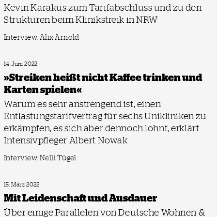
Kevin Karakus zum Tarifabschluss und zu den
Strukturen beim Klinikstreik in NRW
Interview: Alix Arnold
14. Juni 2022
»Streiken heißt nicht Kaffee trinken und
Karten spielen«
Warum es sehr anstrengend ist, einen
Entlastungstarifvertrag für sechs Unikliniken zu
erkämpfen, es sich aber dennoch lohnt, erklärt
Intensivpfleger Albert Nowak
Interview: Nelli Tügel
15. März 2022
Mit Leidenschaft und Ausdauer
Über einige Parallelen von Deutsche Wohnen &