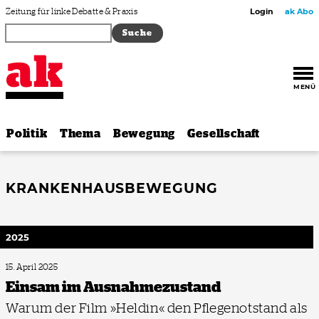
Zum Inhalt springen
Zeitung für linke Debatte & Praxis
Login
ak Abo
MENÜ
Politik
Thema
Bewegung
Gesellschaft
KRANKENHAUSBEWEGUNG
2025
15. April 2025
Einsam im Ausnahmezustand
Warum der Film »Heldin« den Pflegenotstand als