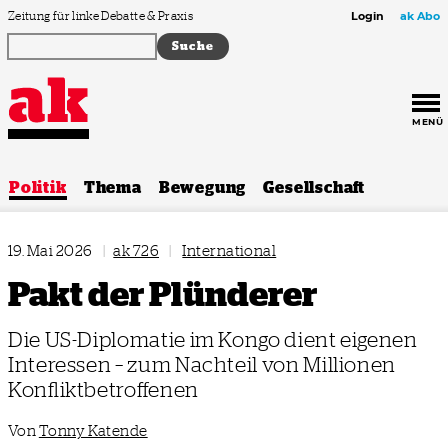
Zum Inhalt springen
Zeitung für linke Debatte & Praxis
Login
ak Abo
MENÜ
Politik
Thema
Bewegung
Gesellschaft
19. Mai 2026
|
ak 726
|
International
Pakt der Plünderer
Die US-Diplomatie im Kongo dient eigenen
Interessen – zum Nachteil von Millionen
Konfliktbetroffenen
Von
Tonny Katende