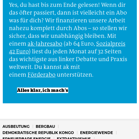
Yes, du hast bis zum Ende gelesen! Wenn dir
das öfter passiert, dann ist vielleicht ein Abo
was für dich? Wir finanzieren unsere Arbeit
nahezu komplett durch Abos – so stellen wir
sicher, dass wir unabhängig bleiben. Mit
einem
ak-Jahresabo
(ab 64 Euro,
Sozialpreis
42 Euro
) liest du jeden Monat auf 32 Seiten
das wichtigste aus linker Debatte und Praxis
weltweit. Du kannst ak mit
einem
Förderabo
unterstützen.
Alles klar, ich mach
’
s
AUSBEUTUNG
BERGBAU
DEMOKRATISCHE REPUBLIK KONGO
ENERGIEWENDE
ERNEUERBARE ENERGIE
EXTRAKTIVISMUS