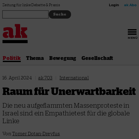
Zum Inhalt springen
Zeitung für linke Debatte & Praxis
Login
ak Abo
MENÜ
Politik
Thema
Bewegung
Gesellschaft
16. April 2024
|
ak 703
|
International
Raum für Unerwartbarkeit
Die neu aufgeflammten Massenproteste in
Israel sind ein Empathietest für die globale
Linke
Von
Tomer Dotan-Dreyfus