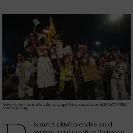
Protest vor der Knesset in Jerusalem am 2. April. Foto: picture alliance / ASSOCIATED PRESS /
Ohad Zwigenberg
is zum 7. Oktober erlebte Israel
wöchentlich
die größten Proteste in