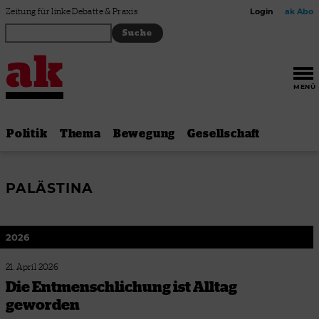
Zum Inhalt springen
Zeitung für linke Debatte & Praxis
Login
ak Abo
MENÜ
Politik
Thema
Bewegung
Gesellschaft
PALÄSTINA
2026
21. April 2026
Die Entmenschlichung ist Alltag
geworden