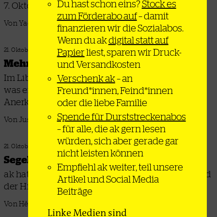
Du hast schon eins?
Stock es
7. Oktober
zum Förderabo auf
– damit
Von Yaelissima
finanzieren wir die Sozialabos.
Wenn du ak
digital statt auf
Papier
liest, sparen wir Druck-
21. Oktober 2025
Mehr als Diplomatie
und Versandkosten
Im Libanon leben viele Palästinenser*innen –
Verschenk ak
– an
was erhoffen sie sich von der internationalen
Freund*innen, Feind*innen
Anerkennung Palästinas?
oder die liebe Familie
Spende für Durststreckenabos
Von Justus Könneker
– für alle, die ak gern lesen
würden, sich aber gerade gar
21. Oktober 2025
nicht leisten können
Segeln für Gaza
Empfiehl ak weiter, teil unsere
ak hat mit Aktivist*innen gesprochen, die an Bord
Artikel und Social Media
der Hilfsflotten gegen Israels Blockade waren
Beiträge
Von Hêlîn Dirik
Linke Medien sind