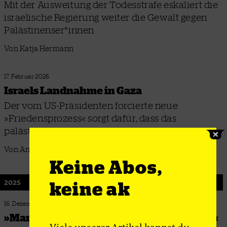
Mit der Ausweitung der Todesstrafe eskaliert die
israelische Regierung weiter die Gewalt gegen
Palästinenser*innen
Von Katja Hermann
17. Februar 2026
Israels Landnahme in Gaza
Der vom US-Präsidenten forcierte neue
»Friedensprozess« sorgt dafür, dass das
palästinensische Gebiet weiter schrumpft
Von Anne Irfan
Keine Abos,
keine ak
2025
16. Dezember 2025
»Man wollte diese Meinung unterbinden«