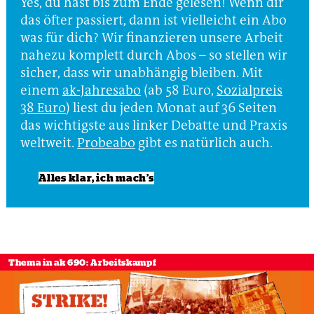
Yes, du hast bis zum Ende gelesen! Wenn dir
das öfter passiert, dann ist vielleicht ein Abo
was für dich? Wir finanzieren unsere Arbeit
nahezu komplett durch Abos – so stellen wir
sicher, dass wir unabhängig bleiben. Mit
einem
ak-Jahresabo
(ab 58 Euro,
Sozialpreis
38 Euro
) liest du jeden Monat auf 36 Seiten
das wichtigste aus linker Debatte und Praxis
weltweit.
Probeabo
gibt es natürlich auch.
Alles klar, ich mach’s
Thema in ak 690: Arbeitskampf