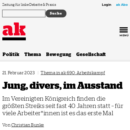
Zum Inhalt springen
Zeitung für linke Debatte & Praxis
Login
ak Abo
MENÜ
Politik
Thema
Bewegung
Gesellschaft
21. Februar 2023
|
Thema in ak 690: Arbeitskampf
Jung, divers, im Ausstand
Im Vereinigten Königreich finden die
größten Streiks seit fast 40 Jahren statt – für
viele Arbeiter*innen ist es das erste Mal
Von
Christian Bunke