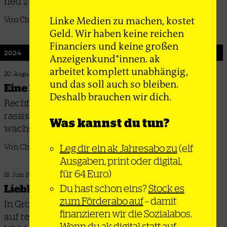
neu zu probieren
Linke Medien zu machen, kostet
Von Christian Bunke
Geld. Wir haben keine reichen
Financiers und keine großen
2024
Anzeigenkund*innen. ak
arbeitet komplett unabhängig,
20. August 2024
und das soll auch so bleiben.
Eine lange Zündschnur
Deshalb brauchen wir dich.
Rechte haben im Vereinigten Königreich auf die
rassistischen Unruhen hingearbeitet, jetzt
Was kannst du tun?
wächst der Widerstand dagegen
Leg dir ein ak Jahresabo zu
(elf
Von Christian Bunke
Ausgaben, print oder digital,
für 64 Euro)
18. Juni 2024
Du hast schon eins?
Stock es
Liebling des Bürgertums
zum Förderabo auf
– damit
In Großbritannien steuert die von Keir Starmer
finanzieren wir die Sozialabos.
auf rechts gedrehte Sozialdemokratie auf einen
Wenn du ak
digital statt auf