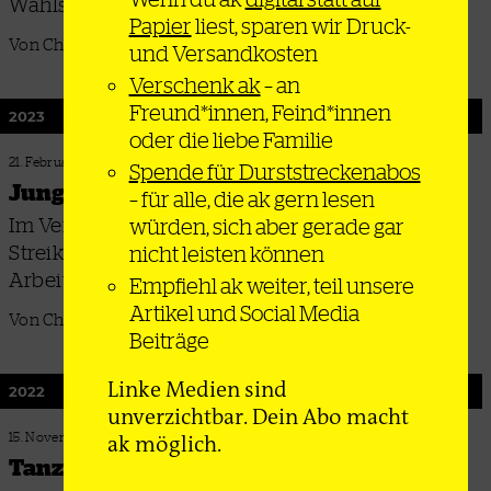
Wahlsieg zu
Papier
liest, sparen wir Druck-
Von Christian Bunke
und Versandkosten
Verschenk ak
– an
Freund*innen, Feind*innen
2023
oder die liebe Familie
21. Februar 2023
Spende für Durststreckenabos
Jung, divers, im Ausstand
– für alle, die ak gern lesen
Im Vereinigten Königreich finden die größten
würden, sich aber gerade gar
Streiks seit fast 40 Jahren statt – für viele
nicht leisten können
Arbeiter*innen ist es das erste Mal
Empfiehl ak weiter, teil unsere
Artikel und Social Media
Von Christian Bunke
Beiträge
Linke Medien sind
2022
unverzichtbar. Dein Abo macht
ak möglich.
15. November 2022
Tanzende Widersprüche