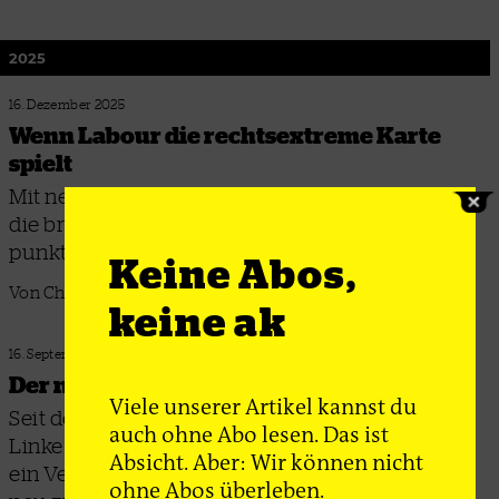
2025
16. Dezember 2025
Wenn Labour die rechtsextreme Karte
spielt
Mit neuen Repressionen gegen Geflüchtete will
die britische Regierung am rechten Rand
punkten
Keine Abos,
Von Christian Bunke
keine ak
16. September 2025
Der nächste Anlauf
Viele unserer Artikel kannst du
Seit dem Scheitern Corbyns leckt die britische
auch ohne Abo lesen. Das ist
Linke ihre Wunden – mit Your Party startet nun
Absicht. Aber: Wir können nicht
ein Versuch, es außerhalb der Sozialdemokratie
ohne Abos überleben.