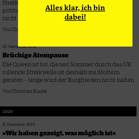
Streiks, horrende Lebenshaltungskosten und
Alles klar, ich bin
politische Instabilität: Großbritannien kommt
dabei!
nicht zur Ruhe
Von Christian Bunke
20. September 2022
Brüchige Atempause
Die Queen ist tot, die seit Sommer durch das UK
rollende Streikwelle ist deshalb ins Stottern
geraten – lange wird der Burgfrieden nicht halten
Von Christian Bunke
2020
15. Dezember 2020
»Wir haben gezeigt, was möglich ist«