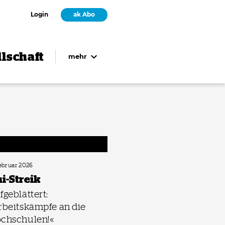
Login
ak Abo
lschaft
mehr
Februar 2026
i-Streik
fgeblättert:
rbeitskämpfe an die
chschulen!«