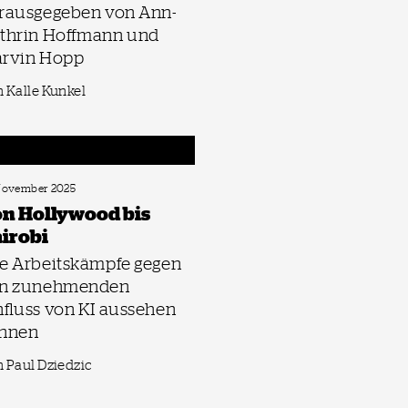
rausgegeben von Ann-
thrin Hoffmann und
rvin Hopp
 Kalle Kunkel
 November 2025
n Hollywood bis
irobi
e Arbeitskämpfe gegen
n zunehmenden
nfluss von KI aussehen
nnen
 Paul Dziedzic