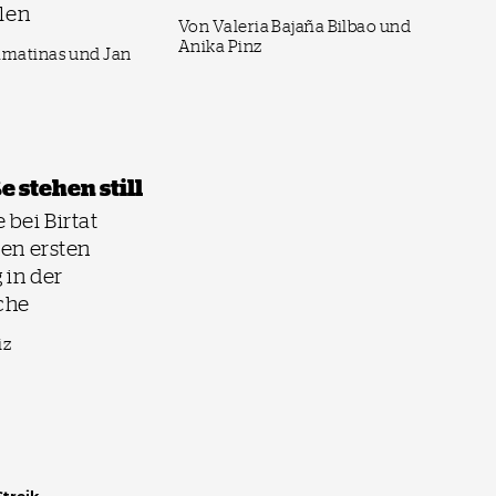
llen
Von Valeria Bajaña Bilbao und
Anika Pinz
amatinas und Jan
e stehen still
 bei Birtat
den ersten
 in der
che
iz