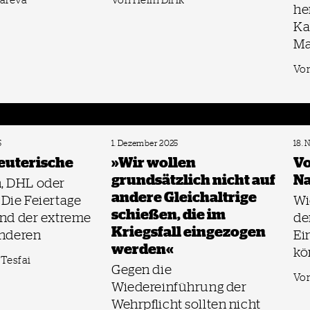
he
Ka
Ma
Von
5
1. Dezember 2025
18.
euterische
»Wir wollen
Vo
grundsätzlich nicht auf
Na
, DHL oder
andere Gleichaltrige
 Die Feiertage
Wi
schießen, die im
ind der extreme
de
Kriegsfall eingezogen
anderen
Ei
werden«
kö
Tesfai
Gegen die
Von
Wiedereinführung der
Wehrpflicht sollten nicht