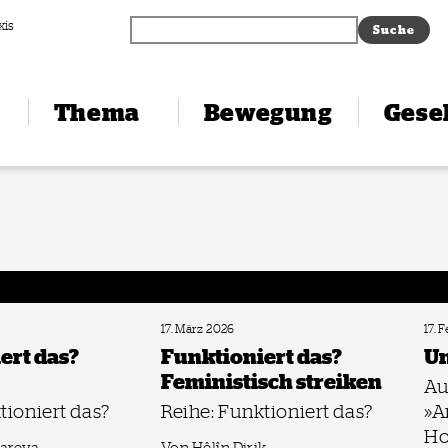
xis
Thema
Bewegung
Gesel
17. März 2026
17. 
ert das?
Funktioniert das?
Un
Feministisch streiken
Au
tioniert das?
Reihe: Funktioniert das?
»A
Ho
areva
Von Hêlîn Dirik