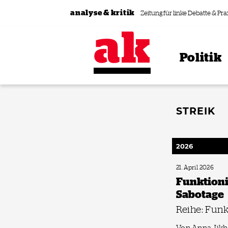
Zum Inhalt springen
analyse & kritik
Zeitung für linke Debatte & Pra
Politik
STREIK
2026
21. April 2026
Funktioni
Sabotage
Reihe: Funk
Von Anna Jikh