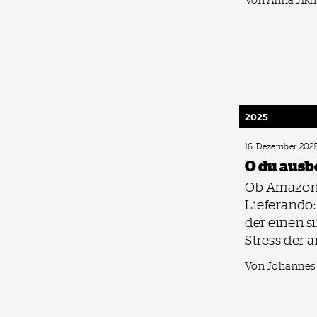
2025
16. Dezember 202
O du ausb
Ob Amazon
Lieferando:
der einen s
Stress der 
Von Johannes 