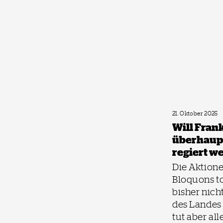
21. Oktober 2025
Will Fran
überhaup
regiert w
Die Aktion
Bloquons to
bisher nicht
des Landes 
tut aber all