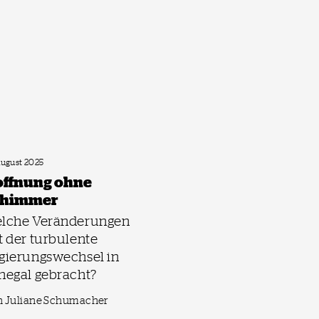
August 2025
ffnung ohne
chimmer
lche Veränderungen
t der turbulente
gierungswechsel in
negal gebracht?
n Juliane Schumacher