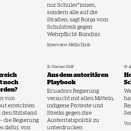
nur Schüler*innen,
sondern alle auf die
Straßen, sagt Ronja vom
Schulstreik gegen
Wehrpflicht-Bündnis
Interview: Hêlîn Dirik
21. Oktober 2025
19. 
kreich
Aus dem autoritären
Ho
t noch
Playbook
S
erden?
Ecuadors Regierung
We
en von
versucht mit allen Mitteln,
ha
ut erreichten
indigene Proteste und
Re
 den Stillstand
Streiks gegen ihre
Se
– die Regierung
Austeritätspolitik zu
Vo
es dafür, von
unterdrücken