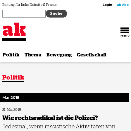
Zum Inhalt springen
Zeitung für linke Debatte & Praxis
Login
ak Abo
MENÜ
Politik
Thema
Bewegung
Gesellschaft
Politik
Mai 2019
21. Mai 2019
Wie rechtsradikal ist die Polizei?
Jedesmal, wenn rassistische Aktivitäten von