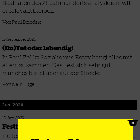
Realitäten des 21. Jahrhunderts analysieren, will
er relevant bleiben
Von Paul Dziedzic
15. September 2020
(Un)Tot oder lebendig!
In Raul Zeliks Sozialismus-Essay hängt alles mit
allem zusammen. Das liest sich sehr gut,
manches bleibt aber auf der Strecke
Von Nelli Tügel
Juni 2020
15. Juni 2020
Festival der Unterdrückten
Helfen Aufstandstheorien, die aktuellen Proteste