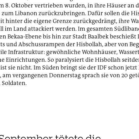
m 8. Oktober vertrieben wurden, in ihre Häuser an 
zum Libanon zurückzubringen. Dafür sollen die His
t hinter die eigene Grenze zurückgedrängt, ihre W
ll im Land attackiert werden. Im gesamten Südlibano
en Bekaa-Ebene bis hin zur Stadt Baalbek beschießt I
ts und Abschussrampen der Hisbollah, aber von Be
vile Infrastruktur: gewöhnliche Wohnhäuser, Wasser
e Einrichtungen. So paralysiert die Hisbollah seitde
st sie nicht. Im Süden bringt sie der IDF schon jetzt
i, am vergangenen Donnerstag sprach sie von 20 get
n Soldaten.
 September tötete die