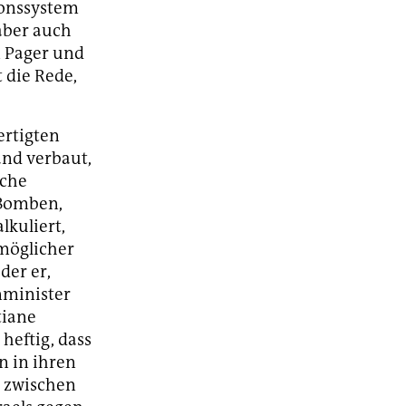
ionssystem
 aber auch
n Pager und
 die Rede,
ertigten
and verbaut,
sche
 Bomben,
lkuliert,
 möglicher
der er,
nminister
tiane
heftig, dass
n in ihren
k zwischen