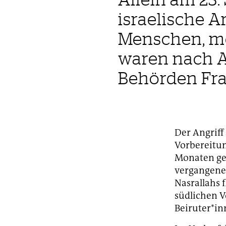
israelische A
Menschen, me
waren nach A
Behörden Fra
Der Angriff
Vorbereitun
Monaten gef
vergangenem
Nasrallahs f
südlichen V
Beiruter*in