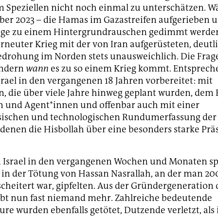
m Speziellen nicht noch einmal zu unterschätzen. W
ber 2023 – die Hamas im Gazastreifen aufgerieben u
age zu einem Hintergrundrauschen gedimmt werden 
erneuter Krieg mit der von Iran aufgerüsteten, deutl
drohung im Norden stets unausweichlich. Die Frag
ondern
wann
es zu so einem Krieg kommt. Entsprech
Israel in den vergangenen 18 Jahren vorbereitet: mit
, die über viele Jahre hinweg geplant wurden, dem 
n und Agent*innen und offenbar auch mit einer
sischen und technologischen Rundumerfassung der
 denen die Hisbollah über eine besonders starke Prä
n Israel in den vergangenen Wochen und Monaten sp
e in der Tötung von Hassan Nasrallah, an der man 20
cheitert war, gipfelten. Aus der Gründergeneration 
ebt nun fast niemand mehr. Zahlreiche bedeutende
 wurden ebenfalls getötet, Dutzende verletzt, als 