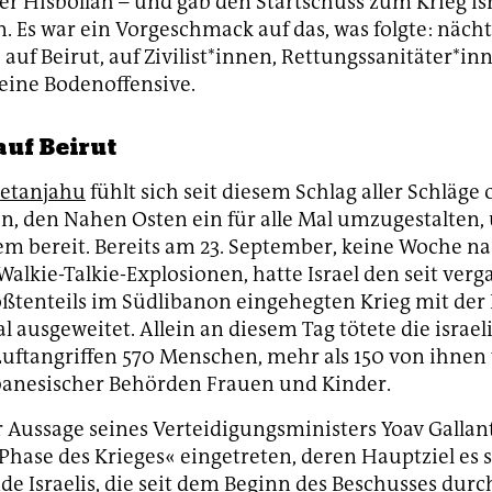
der Hisbollah – und gab den Startschuss zum Krieg Is
. Es war ein Vorgeschmack auf das, was folgte: nächt
 auf Beirut, auf Zivilist*innen, Rettungssanitäter*in
eine Bodenoffensive.
uf Beirut
etanjahu
fühlt sich seit diesem Schlag aller Schläge 
n, den Nahen Osten ein für alle Mal umzugestalten,
lem bereit. Bereits am 23. September, keine Woche n
Walkie-Talkie-Explosionen, hatte Israel den seit ve
ßtenteils im Südlibanon eingehegten Krieg mit der 
 ausgeweitet. Allein an diesem Tag tötete die israel
uftangriffen 570 Menschen, mehr als 150 von ihnen
banesischer Behörden Frauen und Kinder.
er Aussage seines Verteidigungsministers Yoav Gallant
Phase des Krieges« eingetreten, deren Hauptziel es s
e Israelis, die seit dem Beginn des Beschusses durc