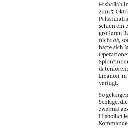
Hisbollah i
zum 7. Okto
Palästinafr
schien ein 
größeren Be
nicht
ob
, s
hatte sich 
Operationen
Spion*inne
datenforen
Libanon, in
verfügt.
So gelange
Schläge, di
zweimal ges
Hisbollah l
Kommandeure