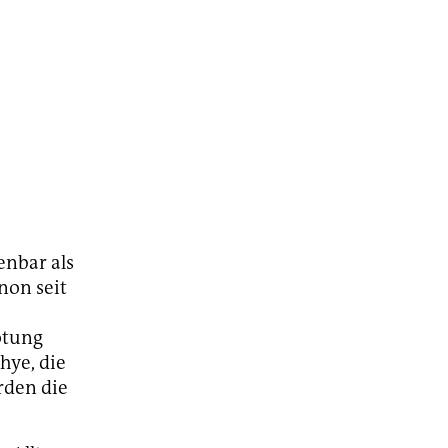
enbar als
non seit
ötung
hye, die
rden die