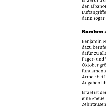
Israel und 
den Libanon
Luftangriffe
dann sogar 
Bomben a
Benjamin
N
dazu berufe
dafür zu al
Pager- und 
Oktober grö
fundamental
Armee bei L
Angaben li
Israel ist d
eine »neue 
Zehntausend