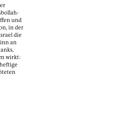
der
bollah-
affen und
n, in der
srael die
ginn an
tanks,
m wirkt:
 heftige
öteten