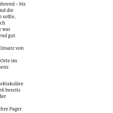
ährend – bis
nd die
sollte,
ich
e war
end gut
Einsatz von
 Orte im
senz
ektakuläre
06 bereits
der
ihre Pager