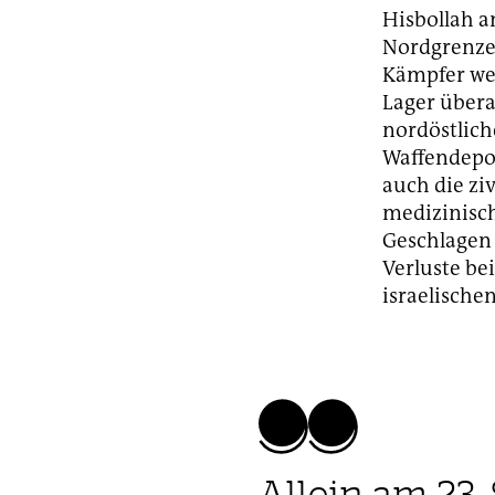
Hisbollah a
Nordgrenze 
Kämpfer wei
Lager übera
nordöstlich
Waffendepo
auch die zi
medizinisch
Geschlagen i
Verluste be
israelische
Allein am 23.