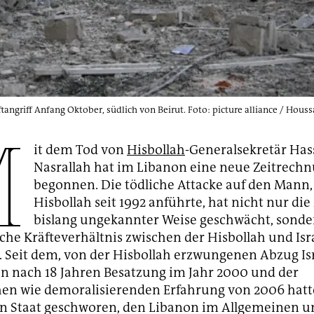
tangriff Anfang Oktober, südlich von Beirut. Foto: picture alliance / Hou
M
it dem Tod von
Hisbollah
-Generalsekretär Ha
Nasrallah hat im Libanon eine neue Zeitrech
begonnen. Die tödliche Attacke auf den Mann, 
Hisbollah seit 1992 anführte, hat nicht nur die 
bislang ungekannter Weise geschwächt, sonde
che Kräfteverhältnis zwischen der Hisbollah und Isr
 Seit dem, von der Hisbollah erzwungenen Abzug Isr
 nach 18 Jahren Besatzung im Jahr 2000 und der
hen wie demoralisierenden Erfahrung von 2006 hatt
n Staat geschworen, den Libanon im Allgemeinen u