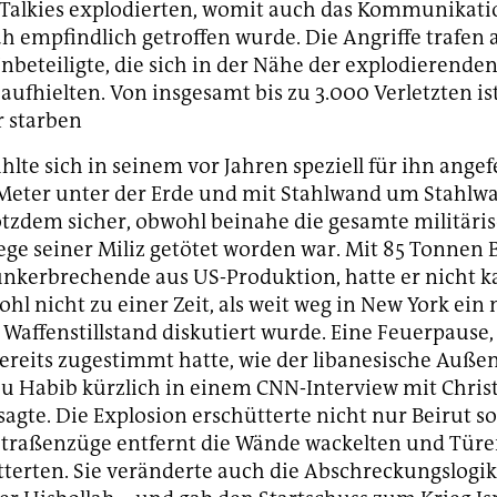
-Talkies explodierten, womit auch das Kommunikat
ah empfindlich getroffen wurde. Die Angriffe trafen
beteiligte, die sich in der Nähe der explodierende
aufhielten. Von insgesamt bis zu 3.000 Verletzten ist
 starben
hlte sich in seinem vor Jahren speziell für ihn angef
Meter unter der Erde und mit Stahlwand um Stahlw
otzdem sicher, obwohl beinahe die gesamte militäri
ge seiner Miliz getötet worden war. Mit 85 Tonnen
nkerbrechende aus US-Produktion, hatte er nicht ka
ohl nicht zu einer Zeit, als weit weg in New York ein
Waffenstillstand diskutiert wurde. Eine Feuerpause, 
bereits zugestimmt hatte, wie der libanesische Auße
u Habib kürzlich in einem CNN-Interview mit Chris
gte. Die Explosion erschütterte nicht nur Beirut so 
Straßenzüge entfernt die Wände wackelten und Türe
tterten. Sie veränderte auch die Abschreckungslogi