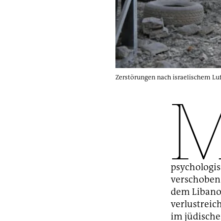
Zerstörungen nach israelischem Luf
psychologis
verschoben.
dem Libanon
verlustreic
im jüdische