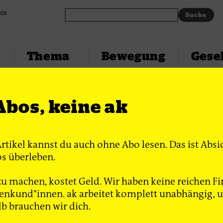
xis
Thema
Bewegung
Gesel
Abos, keine ak
a Voß
Artikel kannst du auch ohne Abo lesen. Das ist Absi
rin für die taz und ist heute im Auslandsbüro der Frie
s überleben.
u machen, kostet Geld. Wir haben keine reichen Fi
nkund*innen. ak arbeitet komplett unabhängig, un
lb brauchen wir dich.