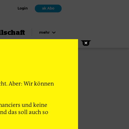
Login
ak Abo
lschaft
mehr
cht. Aber: Wir können
drich-Ebert-Stiftung in
nanciers und keine
d das soll auch so