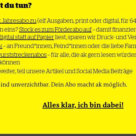
 du tun?
e Phase des
k Jahresabo zu
(elf Ausgaben, print oder digital, für 6
n eins?
Stock es zum Förderabo auf
– damit finanzier
im Nahen Osten
digital statt auf Papier
liest, sparen wir Druck- und V
f den Libanon
k
– an Freund*innen, Feind*innen oder die liebe Fam
– lässt sich
Durststreckenabos
– für alle, die ak gern lesen würde
e Ausbreitung
n können
lten?
eiter, teil unsere Artikel und Social Media Beiträge
ß
ind unverzichtbar. Dein Abo macht ak möglich.
Alles klar, ich bin dabei!
Thema
Bewegung
Gesel
dcast
Newsletter
Impressum
Datenschutz