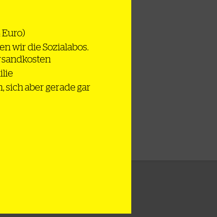
4 Euro)
en wir die Sozialabos.
ersandkosten
ilie
n, sich aber gerade gar
lschaft