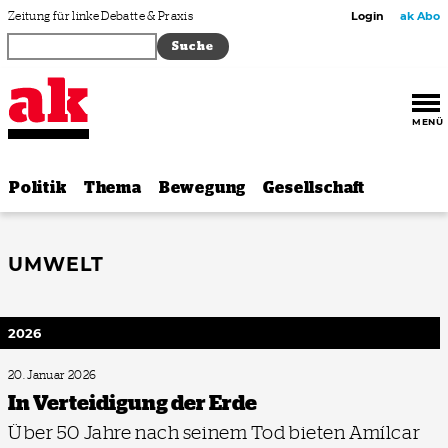
Zum Inhalt springen
Zeitung für linke Debatte & Praxis
Login
ak Abo
MENÜ
Politik
Thema
Bewegung
Gesellschaft
UMWELT
2026
20. Januar 2026
In Verteidigung der Erde
Über 50 Jahre nach seinem Tod bieten Amílcar