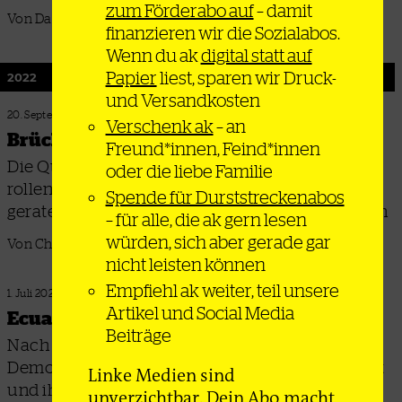
zum Förderabo auf
– damit
Von Daniel Behruzi
finanzieren wir die Sozialabos.
Wenn du ak
digital statt auf
Papier
liest, sparen wir Druck-
2022
und Versandkosten
20. September 2022
Verschenk ak
– an
Brüchige Atempause
Freund*innen, Feind*innen
Die Queen ist tot, die seit Sommer durch das UK
oder die liebe Familie
rollende Streikwelle ist deshalb ins Stottern
Spende für Durststreckenabos
geraten – lange wird der Burgfrieden nicht halten
– für alle, die ak gern lesen
würden, sich aber gerade gar
Von Christian Bunke
nicht leisten können
Empfiehl ak weiter, teil unsere
1. Juli 2022
Artikel und Social Media
Ecuador: Aufstand der Abgehängten
Beiträge
Nach über zwei Wochen haben indigene
Demonstrant*innen Verhandlungserfolge erzielt
Linke Medien sind
und ihren Streik beendet - das Land bleibt
unverzichtbar. Dein Abo macht