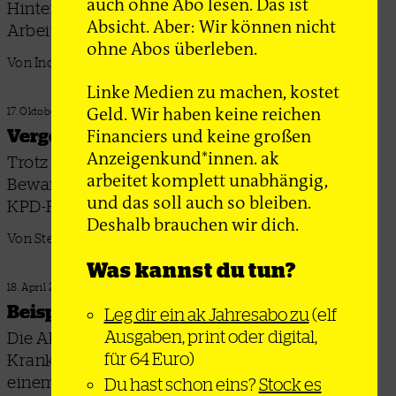
auch ohne Abo lesen. Das ist
Hintergründe zur bundesrepublikanischen
Absicht. Aber: Wir können nicht
Arbeitskampfgegenwart
ohne Abos überleben.
Von İnci Arslan
Linke Medien zu machen, kostet
Geld. Wir haben keine reichen
17. Oktober 2023
Financiers und keine großen
Vergessene Revolution
Anzeigenkund*innen. ak
Trotz Betriebsrätebewegung, proletarischer
arbeitet komplett unabhängig,
Bewaffnung und großen Streikwellen sagte die
und das soll auch so bleiben.
KPD-Führung den »Deutschen Oktober« ab
Deshalb brauchen wir dich.
Von Stephan Kimmerle und Nelli Tügel
Was kannst du tun?
18. April 2023
Beispiellose Organisierung
Leg dir ein ak Jahresabo zu
(elf
Ausgaben, print oder digital,
Die Akteur*innen der Berliner
für 64 Euro)
Krankenhausstreiks haben ihre Erfahrungen in
einem Buch zusammengetragen
Du hast schon eins?
Stock es