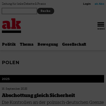
Zum Inhalt springen
Zeitung für linke Debatte & Praxis
Login
ak Abo
MENÜ
Politik
Thema
Bewegung
Gesellschaft
POLEN
2025
16. September 2025
Abschottung gleich Sicherheit
Die Kontrollen an der polnisch-deutschen Grenze