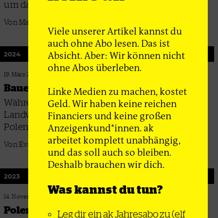
um das europäische Asylsystem steht
Von Marita Fischer
Viele unserer Artikel kannst du
auch ohne Abo lesen. Das ist
Absicht. Aber: Wir können nicht
2024
ohne Abos überleben.
19. März 2024
Bauernproteste und Krieg
Linke Medien zu machen, kostet
Während in Westeuropa die Demos von
Geld. Wir haben keine reichen
Landwirt*innen weniger werden, halten sie in
Financiers und keine großen
Polen unvermindert an
Anzeigenkund*innen. ak
arbeitet komplett unabhängig,
Von Eva Gelinsky
und das soll auch so bleiben.
Deshalb brauchen wir dich.
2023
Was kannst du tun?
14. November 2023
Polen nach den Wahlen
Leg dir ein ak Jahresabo zu
(elf