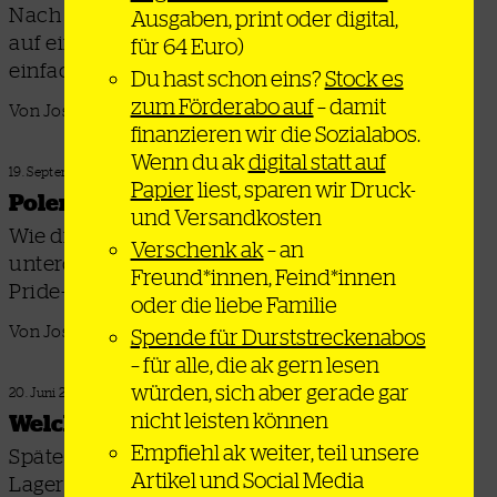
Nach der Niederlage der PiS-Partei hoffen viele
Ausgaben, print oder digital,
auf einen fortschrittlichen Aufbruch – doch so
für 64 Euro)
einfach ist es leider nicht
Du hast schon eins?
Stock es
zum Förderabo auf
– damit
Von Jos Stübner
finanzieren wir die Sozialabos.
Wenn du ak
digital statt auf
19. September 2023
Papier
liest, sparen wir Druck-
Polens Pride and Prejudice
und Versandkosten
Wie die PiS-Regierung die Queer-Community
Verschenk ak
– an
unterdrückt und sich gleichzeitig eine säkulare
Freund*innen, Feind*innen
Pride-Bewegung formiert
oder die liebe Familie
Von Jos Stübner
Spende für Durststreckenabos
– für alle, die ak gern lesen
würden, sich aber gerade gar
20. Juni 2023
nicht leisten können
Welche Kriege führen?
Empfiehl ak weiter, teil unsere
Spätestens seit dem Ukrainekrieg streiten drei
Artikel und Social Media
Lager in der Nato um die strategische