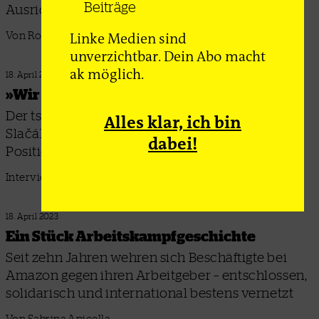
Beiträge
Ausrichtung
Linke Medien sind
Von Robert Stark
unverzichtbar. Dein Abo macht
ak möglich.
18. April 2023
»Wir sind ein Dazwischen«
Der tschechische Politikwissenschaftler Ondřej
Alles klar, ich bin
Slačálek über die politisch-ökonomische
dabei!
Position Zentral- und Osteuropas
Interview: Nico Graack
18. April 2023
Ein Stück Arbeitskampf­geschichte
Seit zehn Jahren wehren sich Beschäftigte bei
Amazon gegen ihren Arbeitgeber – entschlossen,
solidarisch und international bestens vernetzt
Von Sabrina Apicella