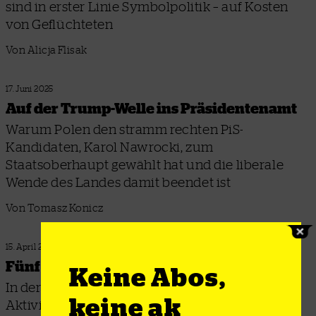
sind in erster Linie Symbolpolitik – auf Kosten
von Geflüchteten
Von Alicja Flisak
17. Juni 2025
Auf der Trump-Welle ins Präsidentenamt
Warum Polen den stramm rechten PiS-
Kandidaten, Karol Nawrocki, zum
Staatsoberhaupt gewählt hat und die liberale
Wende des Landes damit beendet ist
Von Tomasz Konicz
15. April 2025
Fünf Jahre für Solidarität
Keine Abos,
In der polnischen Grenzstadt Hajnówka stehen
keine ak
Aktivist*innen vor Gericht – der Fall zeigt, wie es