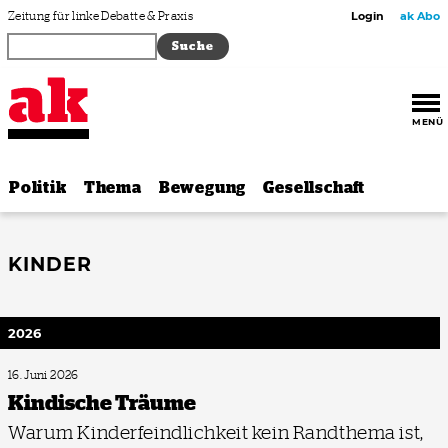
Zum Inhalt springen
Zeitung für linke Debatte & Praxis
Login
ak Abo
MENÜ
Politik
Thema
Bewegung
Gesellschaft
KINDER
2026
16. Juni 2026
Kindische Träume
Warum Kinderfeindlichkeit kein Randthema ist,