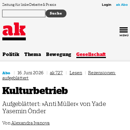
Zum Inhalt springen
Zeitung für linke Debatte & Praxis
Login
ak Abo
MENÜ
Politik
Thema
Bewegung
Gesellschaft
|
16. Juni 2026
|
ak 727
|
Lesen
|
Rezensionen:
Abo
aufgeblättert
Kulturbetrieb
Aufgeblättert: »Anti Müller« von Yade
Yasemin Önder
Von
Alexandra Ivanova