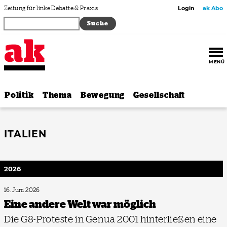
Zum Inhalt springen
Zeitung für linke Debatte & Praxis
Login
ak Abo
MENÜ
Politik
Thema
Bewegung
Gesellschaft
ITALIEN
2026
16. Juni 2026
Eine andere Welt war möglich
Die G8-Proteste in Genua 2001 hinterließen eine