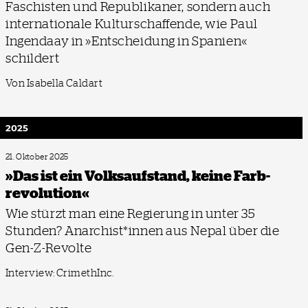
Faschisten und Republikaner, sondern auch
internationale Kulturschaffende, wie Paul
Ingendaay in »Entscheidung in Spanien«
schildert
Von Isabella Caldart
2025
21. Oktober 2025
»Das ist ein Volks­aufstand, keine Farb­
revolution«
Wie stürzt man eine Regierung in unter 35
Stunden? Anarchist*innen aus Nepal über die
Gen-Z-Revolte
Interview: CrimethInc.