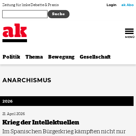
Zum Inhalt springen
Zeitung für linke Debatte & Praxis
Login
ak Abo
MENÜ
Politik
Thema
Bewegung
Gesellschaft
ANARCHISMUS
2026
21. April 2026
Krieg der Intellektuellen
Im Spanischen Bürgerkrieg kämpften nicht nur