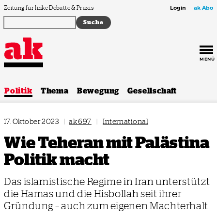
Zum Inhalt springen
Zeitung für linke Debatte & Praxis
Login
ak Abo
MENÜ
Politik
Thema
Bewegung
Gesellschaft
17. Oktober 2023
|
ak 697
|
International
Wie Teheran mit Palästina
Politik macht
Das islamistische Regime in Iran unterstützt
die Hamas und die Hisbollah seit ihrer
Gründung – auch zum eigenen Machterhalt