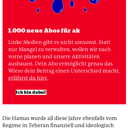
1.000 neue Abos für ak
Linke Medien gibt es nicht umsonst. Statt
nur Mangel zu verwalten, wollen wir nach
vorne planen und unsere Aktivitäten
ausbauen. Dein Abo ermöglicht genau das.
Wieso dein Beitrag einen Unterschied macht,
erfährst du hier
.
Ich bin dabei!
Die Hamas wurde all diese Jahre ebenfalls vom
Regime in Teheran finanziell und ideologisch